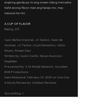
angking ganda pa rin ang iniwan nilang mensahe. 
Kahit anong flavor man ang hanap mo, may 
maiuuwi ka rito.
A CUP OF FLAVOR
Rating: 2/5
Cast: Barbie Imperial, JC Santos, Sean de 
Guzman, JC Parker, Lloyd Samartino, Calvin 
Reyes, Rowan Diaz
Written by: Quinn Carillo, Ma-an Asuncion-
Dagñalan
Presented by: 3:16 Media Network, Goodwin 
808 Productions
Date Released: February 14, 2024 on Viva One
A Movie Review by: Goldwin Reviews
Storytelling: 1
Emotions:  2.5
Screenplay:  2