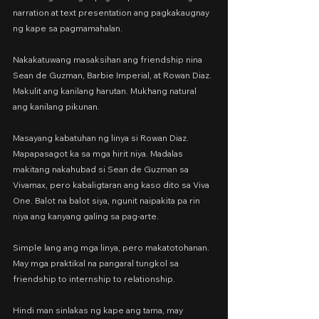
narration at text presentation ang pagkakaugnay 
ng kape sa pagmamahalan.
Nakakatuwang masaksihan ang friendship nina 
Sean de Guzman, Barbie Imperial, at Rowan Diaz. 
Makulit ang kanilang harutan. Mukhang natural 
ang kanilang pikunan.
Masayang kabatuhan ng linya si Rowan Diaz. 
Mapapasagot ka sa mga hirit niya. Madalas 
makitang nakahubad si Sean de Guzman sa 
Vivamax, pero kabaligtaran ang kaso dito sa Viva 
One. Balot na balot siya, ngunit naipakita pa rin 
niya ang kanyang galing sa pag-arte.
Simple lang ang mga linya, pero makatotohanan. 
May mga praktikal na pangaral tungkol sa 
friendship to internship to relationship.
Hindi man sinlakas ng kape ang tama, may 