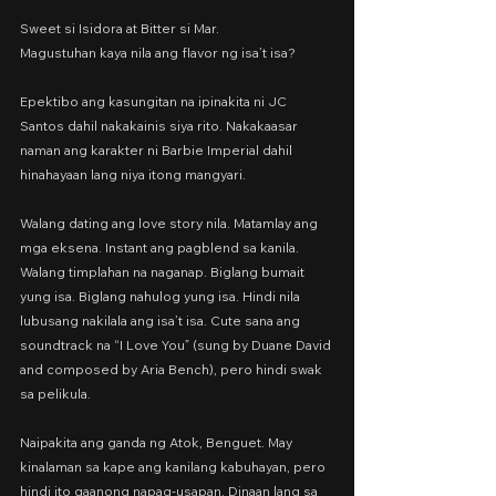
Sweet si Isidora at Bitter si Mar.
Magustuhan kaya nila ang flavor ng isa’t isa?
Epektibo ang kasungitan na ipinakita ni JC 
Santos dahil nakakainis siya rito. Nakakaasar 
naman ang karakter ni Barbie Imperial dahil 
hinahayaan lang niya itong mangyari.
Walang dating ang love story nila. Matamlay ang 
mga eksena. Instant ang pagblend sa kanila. 
Walang timplahan na naganap. Biglang bumait 
yung isa. Biglang nahulog yung isa. Hindi nila 
lubusang nakilala ang isa’t isa. Cute sana ang 
soundtrack na “I Love You” (sung by Duane David 
and composed by Aria Bench), pero hindi swak 
sa pelikula.
Naipakita ang ganda ng Atok, Benguet. May 
kinalaman sa kape ang kanilang kabuhayan, pero 
hindi ito gaanong napag-usapan. Dinaan lang sa 