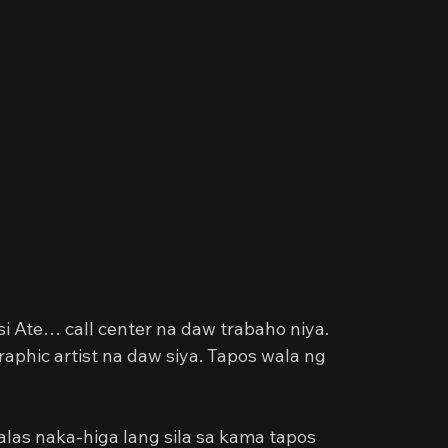
i Ate… call center na daw trabaho niya. 
aphic artist na daw siya. Tapos wala ng 
as naka-higa lang sila sa kama tapos 