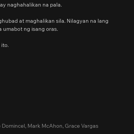
y naghahalikan na pala.
hubad at maghalikan sila. Nilagyan na lang 
a umabot ng isang oras.
ito.
cee Domincel, Mark McAhon, Grace Vargas