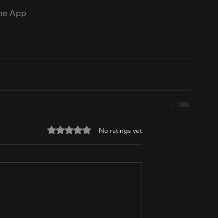
ime App
Rated 0 out of 5 stars.
No ratings yet