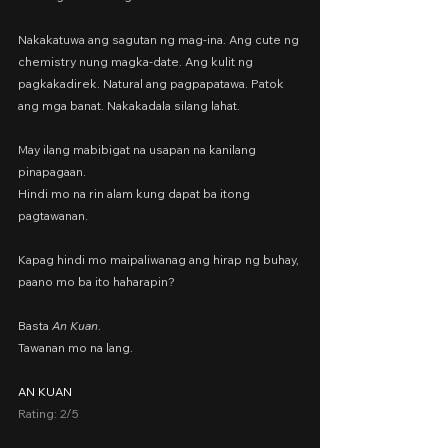
Nakakatuwa ang sagutan ng mag-ina. Ang cute ng 
chemistry nung magka-date. Ang kulit ng 
pagkakadirek. Natural ang pagpapatawa. Patok 
ang mga banat. Nakakadala silang lahat.
May ilang mabibigat na usapan na kanilang 
pinapagaan.
Hindi mo na rin alam kung dapat ba itong 
pagtawanan.
Kapag hindi mo maipaliwanag ang hirap ng buhay,
paano mo ba ito haharapin?
Basta 
An Kuan
.
Tawanan mo na lang.
AN KUAN
Rating: 2/5