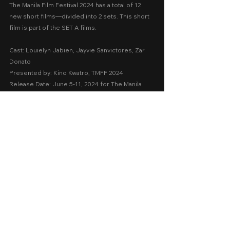
The Manila Film Festival 2024 has a total of 12 
new short films—divided into 2 sets. This short 
film is part of the SET A films.
Cast: Louielyn Jabien, Jayvie Sanvictores, Zar 
Donato
Presented by: Kino Kwatro, TMFF 2024
Release Date: June 5-11, 2024 for The Manila 
Film Festival at Robinsons Manila and Robinsons 
Magnolia
A Movie Review Review by: Goldwin Reviews
TMFF 2024
Comedy
Short Films
The Manila Film Festival