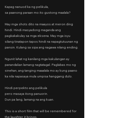
Kapag nanuod ka ng pelikula,
sa paanong paraan mo ito gustong maalala?
May mga shots dito na maayos at meron ding 
hindi. Hindi masyadong maganda ang 
pagkakakulay sa mga eksena. May mga isyu 
silang tinatapon tapos hindi na napagtutuunan ng 
pansin. Kulang sa sipa ang nagawa nilang ending.
Ngunit lahat ng kanilang mga kakulangan ay 
panandalian lamang nagtatagal. Paglabas mo ng 
sinehan, ang tanging maaalala mo ay kung paano 
ka nila napasaya mula umpisa hanggang dulo.
Hindi perpekto ang pelikula
pero masaya itong panuorin.
Dun pa lang, lamang na ang kuan.
This is a short film that will be remembered for 
the laughter it brings.