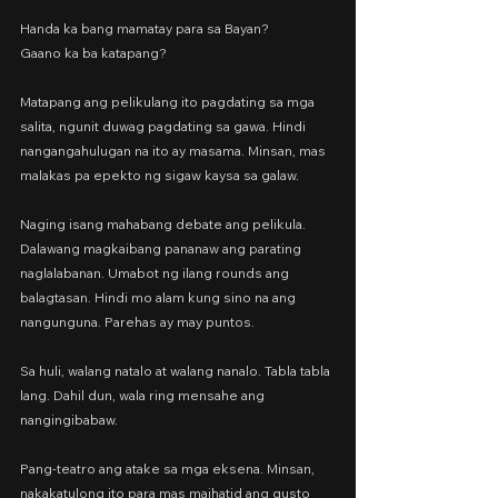
Handa ka bang mamatay para sa Bayan?
Gaano ka ba katapang?
Matapang ang pelikulang ito pagdating sa mga 
salita, ngunit duwag pagdating sa gawa. Hindi 
nangangahulugan na ito ay masama. Minsan, mas 
malakas pa epekto ng sigaw kaysa sa galaw.
Naging isang mahabang debate ang pelikula. 
Dalawang magkaibang pananaw ang parating 
naglalabanan. Umabot ng ilang rounds ang 
balagtasan. Hindi mo alam kung sino na ang 
nangunguna. Parehas ay may puntos.
Sa huli, walang natalo at walang nanalo. Tabla tabla 
lang. Dahil dun, wala ring mensahe ang 
nangingibabaw.
Pang-teatro ang atake sa mga eksena. Minsan, 
nakakatulong ito para mas maihatid ang gusto 