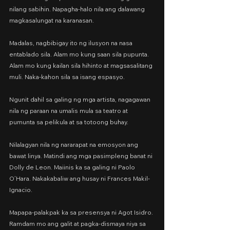
nilang sabihin. Napagha-halo nila ang dalawang 
magkasalungat na karanasan.
Madalas, nagbibigay ito ng ilusyon na nasa 
entablado sila. Alam mo kung saan sila pupunta. 
Alam mo kung kailan sila hihinto at magsasalitang 
muli. Naka-kahon sila sa isang espasyo.
Ngunit dahil sa galing ng mga artista, nagagawan 
nila ng paraan na umalis mula sa teatro at 
pumunta sa pelikula at sa totoong buhay.
Nilalagyan nila ng nararapat na emosyon ang 
bawat linya. Matindi ang mga pasimpleng banat ni 
Dolly de Leon. Maiinis ka sa galing ni Paolo 
O’Hara. Nakakabaliw ang husay ni Frances Makil-
Ignacio.
Mapapa-palakpak ka sa presensya ni Agot Isidro. 
Ramdam mo ang galit at pagka-dismaya niya sa 