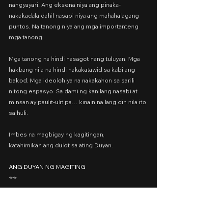
nangyayari. Ang eksena niya ang pinaka-
nakakadala dahil nasabi niya ang mahahalagang 
puntos. Naitanong niya ang mga importanteng 
mga tanong.
Mga tanong na hindi nasagot nang tuluyan. Mga 
hakbang nila na hindi nakakatawid sa kabilang 
bakod. Mga ideolohiya na nakakahon sa sarili 
nitong espasyo. Sa dami ng kanilang nasabi at 
minsan ay paulit-ulit pa… kinain na lang din nila ito 
sa huli.
Imbes na magbigay ng kagitingan,
katahimikan ang dulot sa ating Duyan.
ANG DUYAN NG MAGITING
⭐️⭐️
Cast: Agot Isidro, Frances Makil-Ignacio, Jojit 
Lorenzo, Joel Saracho, Miggy Jimenez, Dylan 