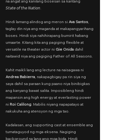
na angat ang kanilang bosesan sa kantang 
𝘚𝘵𝘢𝘵𝘦 𝘰𝘧 𝘵𝘩𝘦 𝘕𝘢𝘵𝘪𝘰𝘯.
Hindi lamang alindog ang meron si 
Ava Santos
, 
taglay din niya ang maganda at makapangyarihang 
boses. Hindi siya nahihirapang bumirit habang 
umaarte. Kitang kita ang pagiging flexible at 
versatile na theater actor ni 
Gie Onida
 dahil 
naitawid niya ang pagiging Father of All Seasons.
Kahit maikli lang ang lecture na naisagawa ni 
Andrea Babierra
, nakapagbigay pa rin siya ng 
saya dahil sa paraan kung paano niya binibigkas 
ang kanyang bawat salita. Imposibleng hindi 
mapansin ang high energy at everlasting power 
ni 
Roi Calilong
. Mabilis niyang napapatayo at 
nakukuha ang atensyon ng mga tao.
Kadalasan, ang supporting cast at ensemble ang 
tumataguyod ng mga eksena. Nagiging 
background na lang ang mga bida. Hindi 