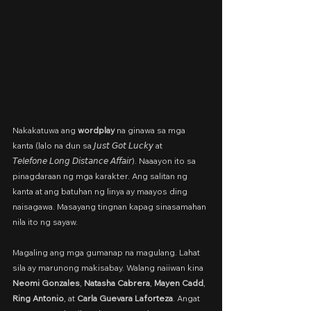
Nakakatuwa ang 
wordplay
 na ginawa sa mga 
kanta (lalo na dun sa 𝘑𝘶𝘴𝘵 𝘎𝘰𝘵 𝘓𝘶𝘤𝘬𝘺 at 
𝘛𝘦𝘭𝘦𝘧𝘰𝘯𝘦 𝘓𝘰𝘯𝘨 𝘋𝘪𝘴𝘵𝘢𝘯𝘤𝘦 𝘈𝘧𝘧𝘢𝘪𝘳). Naaayon ito sa 
pinagdaraan ng mga karakter. Ang salitan ng 
kanta at ang batuhan ng linya ay maayos ding 
naisagawa. Masayang tingnan kapag sinasamahan 
nila ito ng sayaw.
Magaling ang mga gumanap na magulang. Lahat 
sila ay marunong makisabay. Walang naiiwan kina 
Neomi Gonzales
, 
Natasha Cabrera
, 
Mayen Cadd
, 
Ring Antonio
, at 
Carla Guevara Laforteza
. Angat 