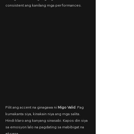
consistent ang kanilang mga performances.
Pilit ang accent na ginagawa ni 
Migo Valid
. Pag 
kumakanta siya, kinakain niya ang mga salita. 
Hindi klaro ang kanyang sinasabi. Kapos din siya 
sa emosyon lalo na pagdating sa mabibigat na 
eksena.