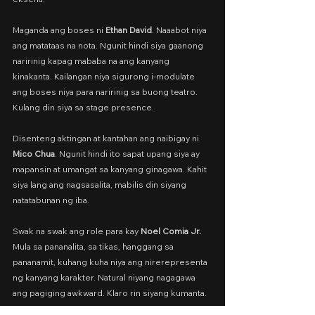
Maganda ang boses ni 
Ethan David
. Naaabot niya 
ang matataas na nota. Ngunit hindi siya gaanong 
naririnig kapag mababa na ang kanyang 
kinakanta. Kailangan niya sigurong i-modulate 
ang boses niya para naririnig sa buong teatro. 
Kulang din siya sa stage presence.
Disenteng aktingan at kantahan ang naibigay ni 
Mico Chua
. Ngunit hindi ito sapat upang siya ay 
mapansin at umangat sa kanyang ginagawa. Kahit 
siya lang ang nagsasalita, mabilis din siyang 
natatabunan ng iba.
Swak na swak ang role para kay 
Noel Comia Jr. 
Mula sa pananalita, sa tikas, hanggang sa 
pananamit, kuhang kuha niya ang nirerepresenta 
ng kanyang karakter. Natural niyang nagagawa 
ang pagiging awkward. Klaro rin siyang kumanta.