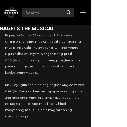
BAGETS THE MUSICAL
Kapag sa 
Newport Performing Arts Theater
ginanap ang isang musical, usually bongga ang 
mga props dahil malawak ang kanilang venue. 
Ngunit dito sa 
Bagets
, alanganin ang 
prod 
design.
 Karamihan ay mukhang pinaglumaan na at 
parang bibigay na. Bihirang makatulong ang LED 
background visuals.
Makulay ngunit halo-halong tingnan ang 
costume 
design. 
Madalas, hindi na napapansin kung sino 
ang mga bida. Hindi sila umaangat kapag marami 
ng tao sa stage. Ang mga ilaw ay hindi 
masyadong nasusulit para magkaroon ng 
maayos na spotlight.