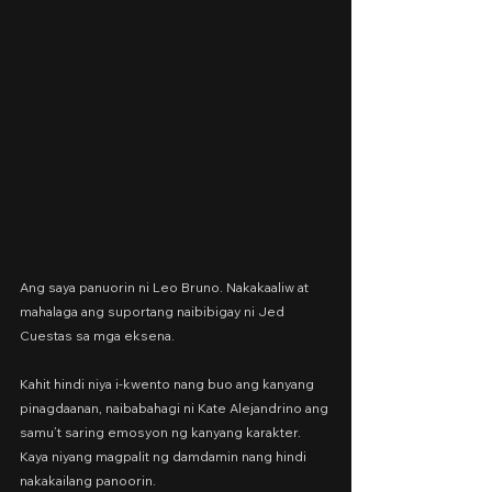
Ang saya panuorin ni Leo Bruno. Nakakaaliw at 
mahalaga ang suportang naibibigay ni Jed 
Cuestas sa mga eksena.
Kahit hindi niya i-kwento nang buo ang kanyang 
pinagdaanan, naibabahagi ni Kate Alejandrino ang 
samu’t saring emosyon ng kanyang karakter. 
Kaya niyang magpalit ng damdamin nang hindi 
nakakailang panoorin.