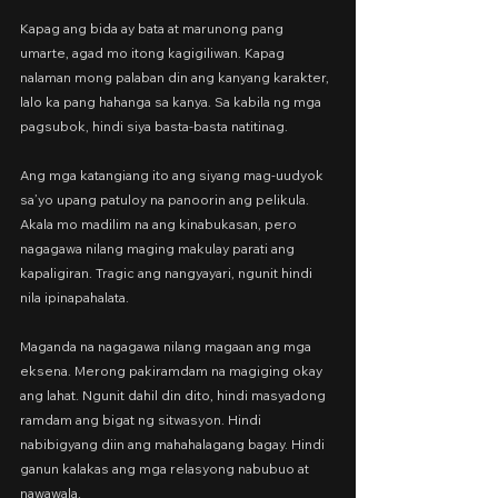
Kapag ang bida ay bata at marunong pang 
umarte, agad mo itong kagigiliwan. Kapag 
nalaman mong palaban din ang kanyang karakter, 
lalo ka pang hahanga sa kanya. Sa kabila ng mga 
pagsubok, hindi siya basta-basta natitinag.
Ang mga katangiang ito ang siyang mag-uudyok 
sa’yo upang patuloy na panoorin ang pelikula. 
Akala mo madilim na ang kinabukasan, pero 
nagagawa nilang maging makulay parati ang 
kapaligiran. Tragic ang nangyayari, ngunit hindi 
nila ipinapahalata.
Maganda na nagagawa nilang magaan ang mga 
eksena. Merong pakiramdam na magiging okay 
ang lahat. Ngunit dahil din dito, hindi masyadong 
ramdam ang bigat ng sitwasyon. Hindi 
nabibigyang diin ang mahahalagang bagay. Hindi 
ganun kalakas ang mga relasyong nabubuo at 
nawawala.