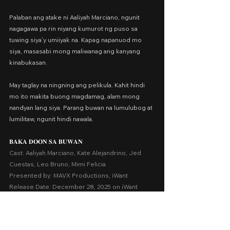
Palaban ang atake ni Aaliyah Marciano, ngunit 
nagagawa pa rin niyang kumurot ng puso sa 
tuwing siya’y umiiyak na. Kapag napanuod mo 
siya, masasabi mong maliwanag ang kanyang 
kinabukasan.
May taglay na ningning ang pelikula. Kahit hindi 
mo ito makita buong magdamag, alam mong 
nandyan lang siya. Parang buwan na lumulubog at 
lumilitaw, ngunit hindi nawala.
𝐁𝐀𝐊𝐀 𝐃𝐎𝐎𝐍 𝐒𝐀 𝐁𝐔𝐖𝐀𝐍
Cast: Aaliyah Marciano, Kate Alejandrino, Jed 
Cuestas, Leo Bruno, Mimi Felicia
Presented by: MAVX Productions, iWant
Release Date: December 28, 2025 on iWant
A Movie Review by: Goldwin Reviews