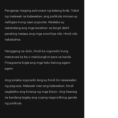
Pangarap maging astronaut ng batang bida. Tulad 
ng malawak na kalawakan, ang pelikula minsan ay 
naliligaw kung saan pupunta. Madalas ay 
nakalutang ang mga karakter sa langit dahil 
parating mataas ang mga enerhiya nila. Hindi sila 
nakakalma.
Hanggang sa dulo, hindi ka sigurado kung 
matutuwa ka ba o malulungkot para sa kanila. 
Pinagsama bigla ang mga halu-halong agam-
agam.
Ang pinaka-sigurado lang ay hindi ito nawawalan 
ng pag-asa. Malawak man ang kalawakan, hindi 
naglalaho ang kinang ng mga bituin. Ang liwanag 
na kanilang taglay ang siyang nagsisilbing ganda 
ng pelikula.