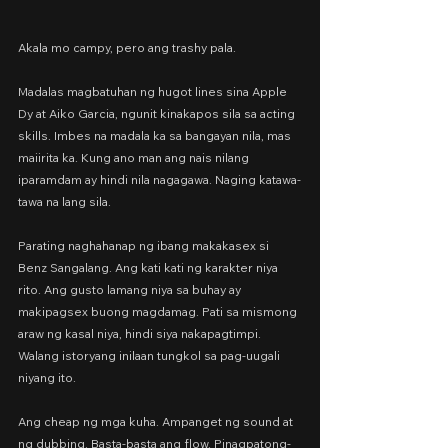
Akala mo campy, pero ang trashy pala.
Madalas magbatuhan ng hugot lines sina Apple 
Dy at Aiko Garcia, ngunit kinakapos sila sa acting 
skills. Imbes na madala ka sa bangayan nila, mas 
maiirita ka. Kung ano man ang nais nilang 
iparamdam ay hindi nila nagagawa. Naging katawa-
tawa na lang sila.
Parating naghahanap ng ibang makakasex si 
Benz Sangalang. Ang kati kati ng karakter niya 
rito. Ang gusto lamang niya sa buhay ay 
makipagsex buong magdamag. Pati sa mismong 
araw ng kasal niya, hindi siya nakapagtimpi. 
Walang istoryang inilaan tungkol sa pag-uugali 
niyang ito.
Ang cheap ng mga kuha. Ampanget ng sound at 
ng dubbing. Basta-basta ang flow. Pinagpatong-