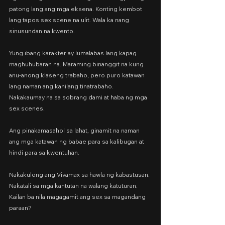
patong lang ang mga eksena. Konting kembot 
lang tapos sex scene na ulit. Wala ka nang 
sinusundan na kwento.
Yung ibang karakter ay lumalabas lang kapag 
maghuhubaran na. Maraming binanggit na kung 
anu-anong klaseng trabaho, pero puro katawan 
lang naman ang kanilang tinatrabaho. 
Nakakaumay na sa sobrang dami at haba ng mga 
sex scenes.
Ang pinakamasahol sa lahat, ginamit na naman 
ang mga katawan ng babae para sa kalibugan at 
hindi para sa kwentuhan.
Nakakulong ang Vivamax sa hawla ng kabastusan. 
Nakatali sa mga kantutan na walang katuturan. 
Kailan ba nila magagamit ang sex sa magandang 
paraan?