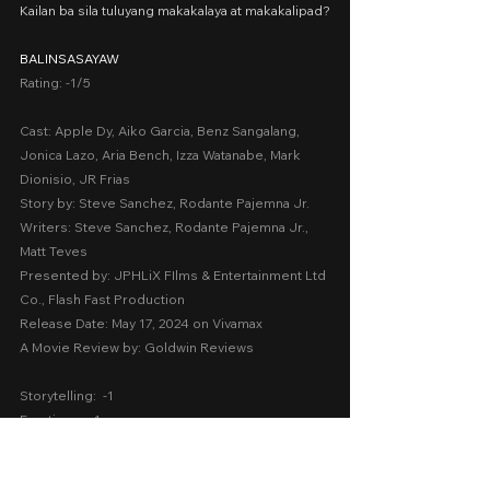
Kailan ba sila tuluyang makakalaya at makakalipad?
BALINSASAYAW
Rating: -1/5
Cast: Apple Dy, Aiko Garcia, Benz Sangalang, 
Jonica Lazo, Aria Bench, Izza Watanabe, Mark 
Dionisio, JR Frias
Story by: Steve Sanchez, Rodante Pajemna Jr.
Writers: Steve Sanchez, Rodante Pajemna Jr., 
Matt Teves
Presented by: JPHLiX FIlms & Entertainment Ltd 
Co., Flash Fast Production
Release Date: May 17, 2024 on Vivamax
A Movie Review by: Goldwin Reviews
Storytelling:  -1
Emotions:  -1
Screenplay:  -1
Technical:  -1