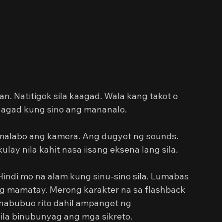
. Natitigok sila kaagad. Wala kang takot o 
agad kung sino ang mananalo.
malabo ang kamera. Ang dugyot ng sounds. 
lay nila kahit nasa iisang eksena lang sila.
 Hindi mo na alam kung sinu-sino sila. Lumabas 
ng mamatay. Merong karakter na sa flashback 
nabubuo rito dahil ampanget ng 
la binubunyag ang mga sikreto.