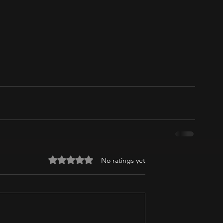
Rated 0 out of 5 stars.
No ratings yet