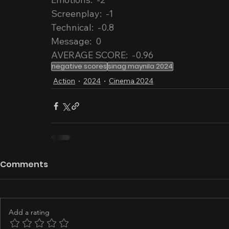
Screenplay:  -1
Technical:  -0.8
Message:  0
AVERAGE SCORE:  -0.96
negative scores
sinag maynila 2024
Action
2024
Cinema 2024
Comments
Add a rating