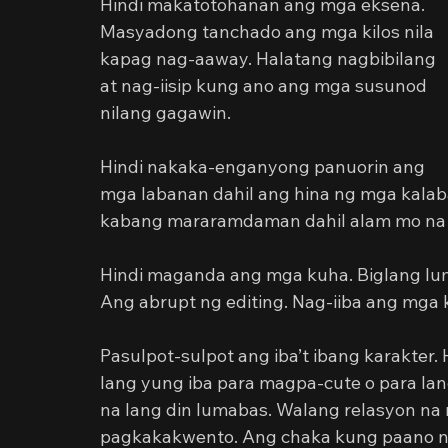
Hindi makatotohanan ang mga eksena. 
Masyadong tanchado ang mga kilos nila 
kapag nag-aaway. Halatang nagbibilang 
at nag-iisip kung ano ang mga susunod 
nilang gagawin.
Hindi nakaka-enganyong panuorin ang 
mga labanan dahil ang hina ng mga kalaban
kabang mararamdaman dahil alam mo na 
Hindi maganda ang mga kuha. Biglang lu
Ang abrupt ng editing. Nag-iiba ang mga ku
Pasulpot-sulpot ang iba’t ibang karakter.
lang yung iba para magpa-cute o para la
na lang din lumabas. Walang relasyon na 
pagkakakwento. Ang chaka kung paano ni