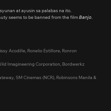
syunan at ayusin sa palabas na ito. 
y seems to be banned from the film 𝘉𝘢𝘯𝘫𝘰.
sy Acodille, Ronelio Estillore, Ronron 
Wild Imagineering Corporation, Bordwerkz 
ateway, SM Cinemas (NCR), Robinsons Manila & 