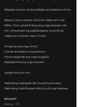
Mapapa-wow ka na lang talaga sa pinapanuod mo.
Maayos sana umarte sina Drei Salas at Krista 
Miller. Pero ginamit lang ang mga katawan nila 
rito. Ampanget ng pagkakagawa sa pelikula, 
mapa-sex scenes man o hindi.
Umaalog ang mga shots.
Literal na madumi ang kamera.
Hindi maganda ang mga anggulo.
Nakakarindi ang mga sounds.
Sasakit ang ulo mo.
Wala kang mapapala dito kundi kalokohan.
Wala kang mabibingwit dito kundi mga katawan.
BINGWIT
Rating: -1/5