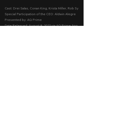
Cast: Drei Salas, Conan King, Krista Miller, Rob Sy
Special Participation of the CEO: Aldwin Alegre
Presented by: AQ Prime
Date Released: August 8, 2022 via AQ Prime App
A Movie Review by: Goldwin Reviews
aq prime
Sexy
2022
Online 2022
Comments
0.0 / 5 (0)