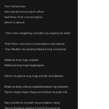
Two fishermen
who barely know each other
had their first conversation
which is about:
“Sino mas magaling sumubo ng saging na saba”
Then their second conversation was about:
“Kay Madam na parang tilapia kung sumipsip”
Malansa ang mga usapan.
Malaswa ang mga kaganapan.
Game na game ang mga artista sa hubaran.
Bigla na lang silang maghahawakan ng katawan.
Tapos maya maya. Nagsusuntukan na pala sila.
May mouth-to-mouth resuscitation sana.
Tapos biglang naging French kissing na.