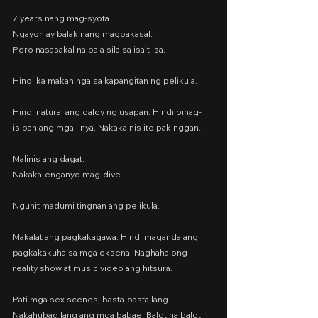
7 years nang mag-syota.
Ngayon ay balak nang magpakasal.
Pero nasasakal na pala sila sa isa’t isa.
Hindi ka makahinga sa kapangitan ng pelikula.
Hindi natural ang daloy ng usapan. Hindi pinag-
isipan ang mga linya. Nakakainis ito pakinggan.
Malinis ang dagat.
Nakaka-enganyo mag-dive.
Ngunit madumi tingnan ang pelikula.
Makalat ang pagkakagawa. Hindi maganda ang 
pagkakakuha sa mga eksena. Naghahalong 
reality show at music video ang hitsura.
Pati mga sex scenes, basta-basta lang. 
Nakahubad lang ang mga babae. Balot na balot 