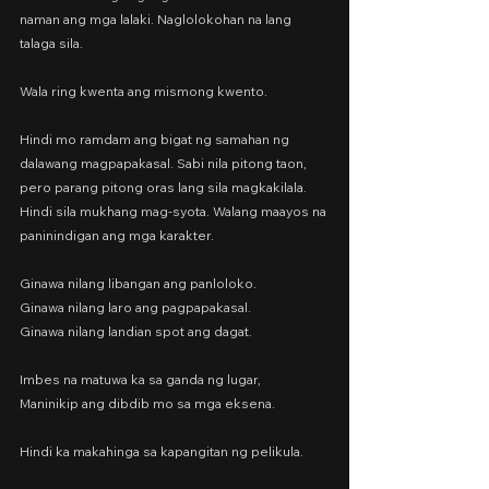
naman ang mga lalaki. Naglolokohan na lang 
talaga sila.
Wala ring kwenta ang mismong kwento.
Hindi mo ramdam ang bigat ng samahan ng 
dalawang magpapakasal. Sabi nila pitong taon, 
pero parang pitong oras lang sila magkakilala. 
Hindi sila mukhang mag-syota. Walang maayos na 
paninindigan ang mga karakter.
Ginawa nilang libangan ang panloloko.
Ginawa nilang laro ang pagpapakasal.
Ginawa nilang landian spot ang dagat.
Imbes na matuwa ka sa ganda ng lugar,
Maninikip ang dibdib mo sa mga eksena.
Hindi ka makahinga sa kapangitan ng pelikula.