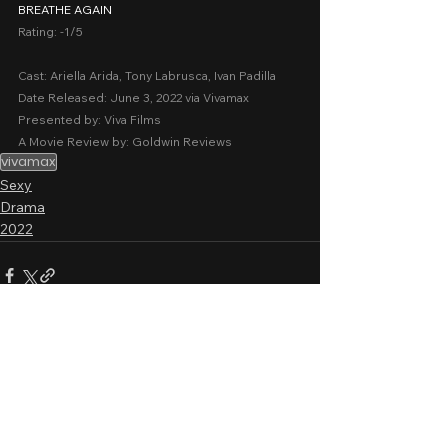
BREATHE AGAIN
Rating: -1/5
Cast: Ariella Arida, Tony Labrusca, Ivan Padilla
Date Released: June 3, 2022 via Vivamax
Presented by: Viva Films
A Movie Review by: Goldwin Reviews
vivamax
Sexy
Drama
2022
1 Comment
0.0 / 5 (0)