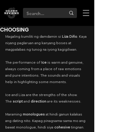
CHOOSING
Magaling kumiliti ng damdamin si 
Liza Diño
. Kaya 
niyang paglaruan ang kanyang boses at 
magpalabas ng tunog na iyong kagigiliwan.
The performance of 
Ice
 is warm and genuine, 
always coming from a place of raw emotions 
and pure intentions. The sounds and visuals 
help in highlighting some moments.
Ice and Liza are the strengths of the show.
The 
script
 and 
direction
 are its weaknesses.
Maraming 
monologues
 at hindi ganun kalakas 
ang dating nito. Kapag pinagsama-sama mo ang 
bawat monologue, hindi siya 
cohesive
 tingnan.