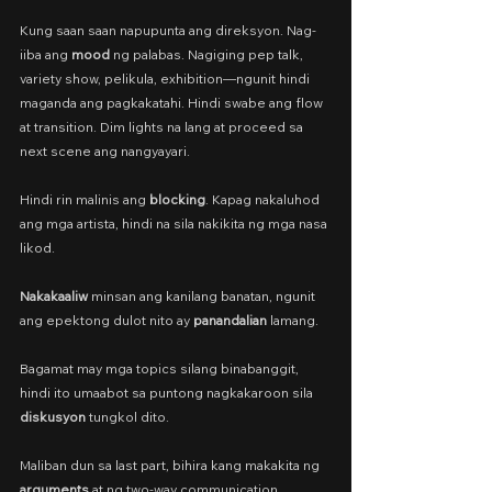
Kung saan saan napupunta ang direksyon. Nag-
iiba ang 
mood
 ng palabas. Nagiging pep talk, 
variety show, pelikula, exhibition—ngunit hindi 
maganda ang pagkakatahi. Hindi swabe ang flow 
at transition. Dim lights na lang at proceed sa 
next scene ang nangyayari.
Hindi rin malinis ang 
blocking
. Kapag nakaluhod 
ang mga artista, hindi na sila nakikita ng mga nasa 
likod.
Nakakaaliw
 minsan ang kanilang banatan, ngunit 
ang epektong dulot nito ay 
panandalian
 lamang.
Bagamat may mga topics silang binabanggit, 
hindi ito umaabot sa puntong nagkakaroon sila 
diskusyon
 tungkol dito.
Maliban dun sa last part, bihira kang makakita ng 
arguments
 at ng two-way communication. 