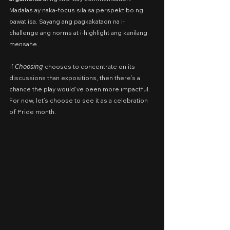
Madalas ay naka-focus sila sa perspektibo ng 
bawat isa. Sayang ang pagkakataon na i-
challenge ang norms at i-highlight ang kanilang 
mensahe.
If 𝘊𝘩𝘰𝘰𝘴𝘪𝘯𝘨 chooses to concentrate on its 
discussions than expositions, then there’s a 
chance the play would’ve been more impactful. 
For now, let’s choose to see it as a celebration 
of Pride month.