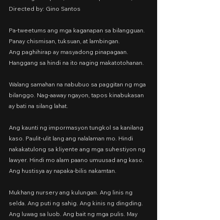
Directed by: Gino Santos
Pa-tweetums ang mga kaganapan sa bilangguan.
Panay chismisan, tuksuan, at lambingan.
Ang paghihirap ay masyadong pinapagaan.
Hanggang sa hindi na ito naging makatotohanan.
Walang samahan na nabubuo sa paggitan ng mga 
bilanggo. Nag-aaway ngayon, tapos kinabukasan 
ay bati na silang lahat.
Ang kaunti ng impormasyon tungkol sa kanilang 
kaso. Paulit-ulit lang ang nalalaman mo. Hindi 
nakakatulong sa kliyente ang mga suhestiyon ng 
lawyer. Hindi mo alam paano umuusad ang kaso. 
Ang hustisya ay napaka-bilis nakamtan.
Mukhang nursery ang kulungan. Ang linis ng 
selda. Ang puti ng sahig. Ang kinis ng dingding. 
Ang luwag sa luob. Ang bait ng mga pulis. May 