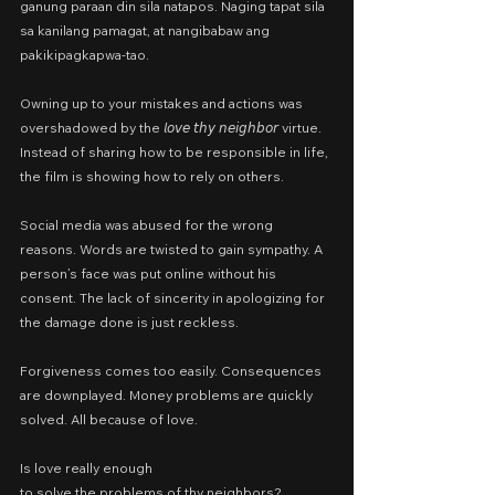
ganung paraan din sila natapos. Naging tapat sila 
sa kanilang pamagat, at nangibabaw ang 
pakikipagkapwa-tao.
Owning up to your mistakes and actions was 
overshadowed by the 𝘭𝘰𝘷𝘦 𝘵𝘩𝘺 𝘯𝘦𝘪𝘨𝘩𝘣𝘰𝘳 virtue. 
Instead of sharing how to be responsible in life, 
the film is showing how to rely on others.
Social media was abused for the wrong 
reasons. Words are twisted to gain sympathy. A 
person’s face was put online without his 
consent. The lack of sincerity in apologizing for 
the damage done is just reckless.
Forgiveness comes too easily. Consequences 
are downplayed. Money problems are quickly 
solved. All because of love.
Is love really enough
to solve the problems of thy neighbors?