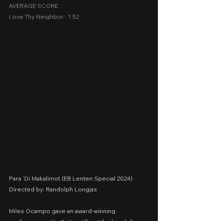
AVERAGE SCORE
Love Thy Neighbor:  1.52
Para ‘Di Makalimot (EB Lenten Special 2024)
Directed by: Randolph Longjas
Miles Ocampo gave an award-winning 