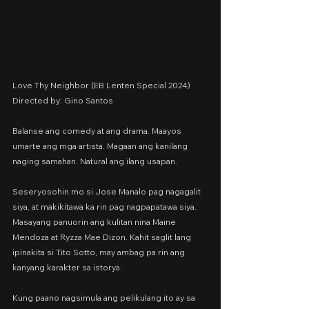
Love Thy Neighbor (EB Lenten Special 2024)
Directed by: Gino Santos
Balanse ang comedy at ang drama. Maayos 
umarte ang mga artista. Magaan ang kanilang 
naging samahan. Natural ang ilang usapan.
Seseryosohin mo si Jose Manalo pag nagagalit 
siya, at makikitawa ka rin pag nagpapatawa siya. 
Masayang panuorin ang kulitan nina Maine 
Mendoza at Ryzza Mae Dizon. Kahit saglit lang 
ipinakita si Tito Sotto, may ambag pa rin ang 
kanyang karakter sa istorya.
Kung paano nagsimula ang pelikulang ito ay sa 