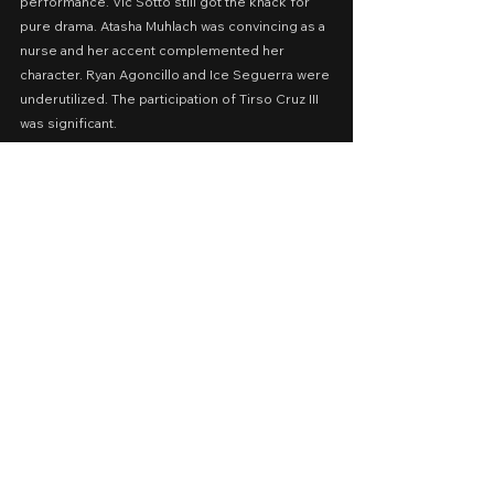
performance. Vic Sotto still got the knack for 
pure drama. Atasha Muhlach was convincing as a 
nurse and her accent complemented her 
character. Ryan Agoncillo and Ice Seguerra were 
underutilized. The participation of Tirso Cruz III 
was significant.
Dementia was given importance. Some 
information were shared for awareness. Care 
for patients was also shown.
May kanya-kanyang problema ang bawat karakter, 
at kadalasan ay natatapos ito kaagad. Kahit 
sobrang bigat ng kanilang dinadala, nawawala ito 
sa isang bagsakan lamang. Ang ilang taon na 
paghihirap ay natapos sa iisang eksena. Kulang 
pa sa mga usapan.
Hindi kapana-panabik ang daloy ng istorya. Ang 
tamlay ng pagkakakwento. Merong eksena na 
pinapahaba na lang para mas maging madrama. 