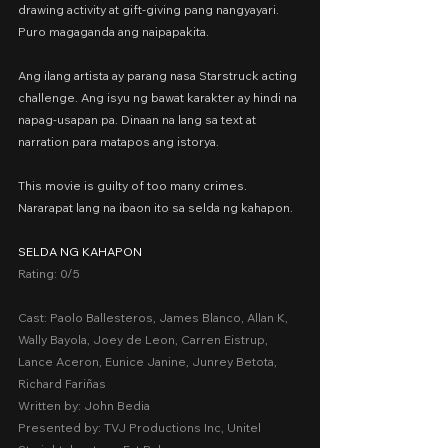
drawing activity at gift-giving pang nangyayari. 
Puro magaganda ang naipapakita.
Ang ilang artista ay parang nasa Starstruck acting 
challenge. Ang isyu ng bawat karakter ay hindi na 
napag-usapan pa. Dinaan na lang sa text at 
narration para matapos ang istorya.
This movie is guilty of too many crimes.
Nararapat lang na ibaon ito sa selda ng kahapon.
SELDA NG KAHAPON
Rating: 0/5
Cast: Paolo Ballesteros, James Blanco, Allan K, 
Wally Bayola, Joey de Leon, Carren Eistrup, 
Lance Aceron, Eunice Janine, Junrey Betota, 
Richard Fariñas
Written by: John Bedia
Presented by: TVJ Productions Inc, Unitel 