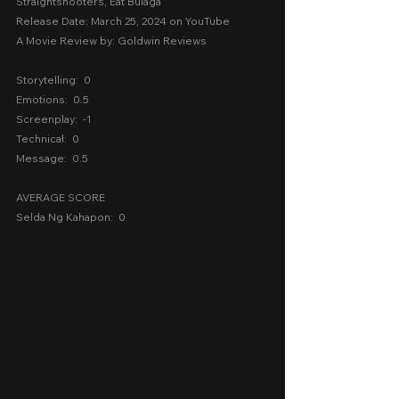
Straightshooters, Eat Bulaga
Release Date: March 25, 2024 on YouTube
A Movie Review by: Goldwin Reviews
Storytelling:  0
Emotions:  0.5
Screenplay:  -1
Technical:  0
Message:  0.5
AVERAGE SCORE
Selda Ng Kahapon:  0