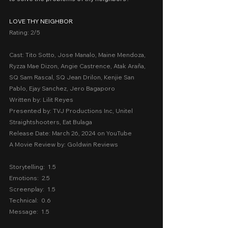
LOVE THY NEIGHBOR
Rating: 2/5
Cast: Tito Sotto, Jose Manalo, Maine Mendoza, 
Ryzza Mae Dizon, Angie Castrence, Atak Araña, 
SQ Sam Rascal, SQ Jean Drilon, Kenjie San 
Pablo, Ejay Sanchez, Jero Bagaporo
Written by: Lilit Reyes
Presented by: TVJ Productions Inc, Unitel 
Straightshooters, Eat Bulaga
Release Date: March 26, 2024 on YouTube
A Movie Review by: Goldwin Reviews
Storytelling:  1.5
Emotions:  2.5
Screenplay:  1.5
Technical:  0.6
Message:  1.5