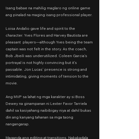
Isang babae na mahilig maglaro ng online game 
ang pinalad na maging isang professional player.
Loisa Andalio gave life and spirit to the 
character. Yves Flores and Harvey Bautista are 
pleasant  players—although Yves being the team 
captain was not felt in the story. As the coach, 
Bob Jbeili was underutilized. Coleen Garcia’s 
portrayal is not highly convincing but it’s 
passable. Jon Lucas’ presence is strong and 
intimidating, giving moments of tension to the 
movie.
Ang MVP sa lahat ng mga karakter ay si Boss 
Dewey na ginampanan ni Lexter Favor Tarriela 
dahil sa kasiyahang naibibigay niya at dahil bukas 
din ang kanyang tahanan sa mga taong 
nangangarap.
Maganda ang editing at transitions. Nakakadala 