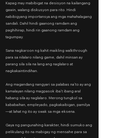
Kapag may mabibigat na desisyon na kailangang 
gawin, walang diskusyon para rito. Hindi 
nabibigyang importansya ang mga mahahalagang 
sandali. Dahil hindi gaanong ramdam ang 
paghihirap, hindi rin gaanong ramdam ang 
tagumpay.
Sana nagkaroon ng kahit maikling walkthrough 
para sa nilalaro nilang game, dahil minsan ay 
parang sila sila na lang ang naglalaro at 
nagkakaintindihan.
Ang magandang nangyari sa palabas na’to ay ang 
kamalayan nilang magpasok iba’t ibang aral 
habang sila ay naglalaro. Merong tungkol sa 
kababaihan, empleyado, pagkakaibigan, pamilya
—at lahat ng ito ay swak sa mga eksena.
Gaya ng pangunahing karakter, hindi sumuko ang 
pelikulang ito na mabigay ng mensahe para sa 