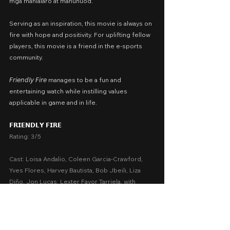
mga manlalaro at manunuod.
Serving as an inspiration, this movie is always on 
fire with hope and positivity. For uplifting fellow 
players, this movie is a friend in the e-sports 
community.
𝘍𝘳𝘪𝘦𝘯𝘥𝘭𝘺 𝘍𝘪𝘳𝘦 manages to be a fun and 
entertaining watch while instilling values 
applicable in game and in life.
𝗙𝗥𝗜𝗘𝗡𝗗𝗟𝗬 𝗙𝗜𝗥𝗘
Rating: 3/5
Cast: Loisa Andalio, Coleen Garcia-Crawford, 
Yves Flores, Harvey Bautista, Bob Jbeili, Liza 
Diño, Jon Lucas, Lexter Favor Tarriela, with 
special participation of Alodia Gosiengfiao-
Quimbo
Screenplay by: Nikolas Red, Anton Santamaria
Presented by: Black Cap Pictures