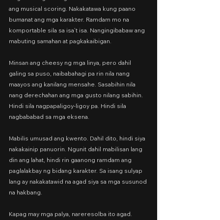
ang musical scoring. Nakakatawa kung paano 
bumanat ang mga karakter. Ramdam mo na 
komportable sila sa isa’t isa. Nangingibabaw ang 
mabuting samahan at pagkakaibigan.
Minsan ang cheesy ng mga linya, pero dahil 
galing sa puso, naibabahagi pa rin nila nang 
maayos ang kanilang mensahe. Sasabihin nila 
nang derechahan ang mga gusto nilang sabihin. 
Hindi sila nagpapaligoy-ligoy pa. Hindi sila 
nagbababad sa mga eksena.
Mabilis umusad ang kwento. Dahil dito, hindi siya 
nakakainip panuorin. Ngunit dahil mabilisan lang 
din ang lahat, hindi rin gaanong ramdam ang 
paglalakbay ng bidang karakter. Sa isang sulyap 
lang ay nakakatawid na agad siya sa mga susunod 
na hakbang.
Kapag may mga palya, nareresolba ito agad. 