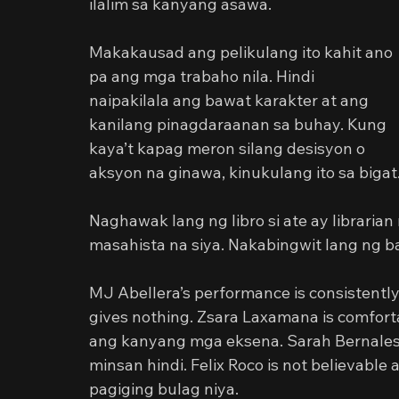
ilalim sa kanyang asawa.
Makakausad ang pelikulang ito kahit ano 
pa ang mga trabaho nila. Hindi 
naipakilala ang bawat karakter at ang 
kanilang pinagdaraanan sa buhay. Kung 
kaya’t kapag meron silang desisyon o 
aksyon na ginawa, kinukulang ito sa bigat
Naghawak lang ng libro si ate ay libraria
masahista na siya. Nakabingwit lang ng ba
MJ Abellera’s performance is consistently
gives nothing. Zsara Laxamana is comfort
ang kanyang mga eksena. Sarah Bernales’ 
minsan hindi. Felix Roco is not believable
pagiging bulag niya.