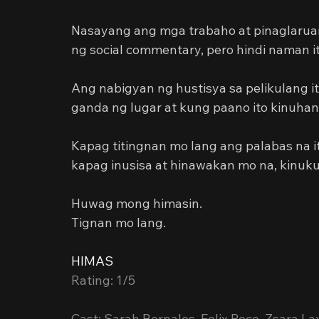
Nasayang ang mga trabaho at pinaglaruan 
ng social commentary, pero hindi naman i
Ang nabigyan ng hustisya sa pelikulang it
ganda ng lugar at kung paano ito kinuhan
Kapag titingnan mo lang ang palabas na i
kapag inusisa at hinawakan mo na, kinuku
Huwag mong himasin.
Tignan mo lang.
HIMAS
Rating: 1/5
Cast: Sarah Bernales, Felix Roco, Zsara 