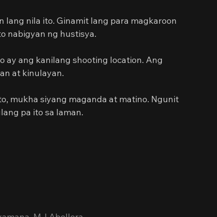
lang nila ito. Ginamit lang para magkaroon 
to nabigyan ng hustisya.
o ay ang kanilang shooting location. Ang 
an at kinulayan.
to, mukha siyang maganda at matino. Ngunit 
lang pa ito sa laman.
Laxamana, MJ Abellera