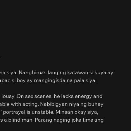
.
n na siya. Nanghimas lang ng katawan si kuya ay 
bae si boy ay mangingisda na pala siya.
 lousy. On sex scenes, he lacks energy and 
able with acting. Nabibigyan niya ng buhay 
portrayal is unstable. Minsan okay siya, 
 as a blind man. Parang naging joke time ang 