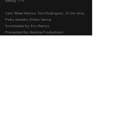
Rating: -1/5
Cast: Rhian Ramos, Tom Rodriguez, JC De Vera, 
Pinky Amador, Emilio Garcia
Screenplay by: Eric Ramos
Presented by: Bentria Productions
Release Date: November 27, 2024 in Philippine 
cinemas nationwide
A Movie Review by: Goldwin Reviews
Storytelling:  0
Emotions:  2
Screenplay:  -1.5
Technical:  -1
Message:  -2
AVERAGE SCORE:  -0.5
negative scores
2024
Cinema 2024
Drama