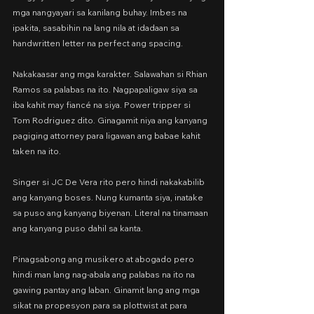
mga nangyayari sa kanilang buhay. Imbes na 
ipakita, sasabihin na lang nila at idadaan sa 
handwritten letter na perfect ang spacing.
Nakakaasar ang mga karakter. Salawahan si Rhian 
Ramos sa palabas na ito. Nagpapaligaw siya sa 
iba kahit may fiancé na siya. Power tripper si 
Tom Rodriguez dito. Ginagamit niya ang kanyang 
pagiging attorney para ligawan ang babae kahit 
taken na ito.
Singer si JC De Vera rito pero hindi nakakabilib 
ang kanyang boses. Nung kumanta siya, inatake 
sa puso ang kanyang biyenan. Literal na tinamaan 
ang kanyang puso dahil sa kanta.
Pinagsabong ang musikero at abogado pero 
hindi man lang nag-abala ang palabas na ito na 
gawing pantay ang laban. Ginamit lang ang mga 
sikat na propesyon para sa plottwist at para 