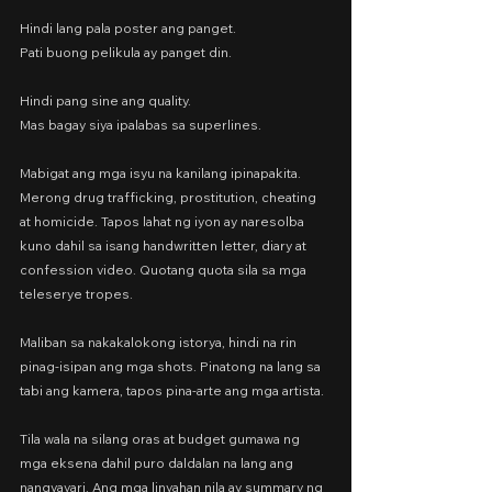
Hindi lang pala poster ang panget.
Pati buong pelikula ay panget din.
Hindi pang sine ang quality.
Mas bagay siya ipalabas sa superlines.
Mabigat ang mga isyu na kanilang ipinapakita. 
Merong drug trafficking, prostitution, cheating 
at homicide. Tapos lahat ng iyon ay naresolba 
kuno dahil sa isang handwritten letter, diary at 
confession video. Quotang quota sila sa mga 
teleserye tropes.
Maliban sa nakakalokong istorya, hindi na rin 
pinag-isipan ang mga shots. Pinatong na lang sa 
tabi ang kamera, tapos pina-arte ang mga artista.
Tila wala na silang oras at budget gumawa ng 
mga eksena dahil puro daldalan na lang ang 
nangyayari. Ang mga linyahan nila ay summary ng 