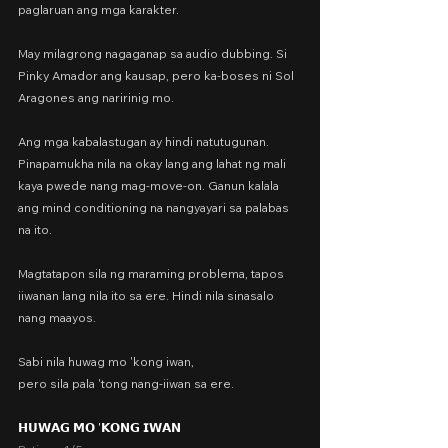
paglaruan ang mga karakter.
May milagrong nagaganap sa audio dubbing. Si 
Pinky Amador ang kausap, pero ka-boses ni Sol 
Aragones ang naririnig mo.
Ang mga kabalastugan ay hindi natutugunan. 
Pinapamukha nila na okay lang ang lahat ng mali 
kaya pwede nang mag-move-on. Ganun kalala 
ang mind conditioning na nangyayari sa palabas 
na ito.
Magtatapon sila ng maraming problema, tapos 
iiwanan lang nila ito sa ere. Hindi nila sinasalo 
nang maayos.
Sabi nila huwag mo 'kong iwan,
pero sila pala 'tong nang-iiwan sa ere.
𝗛𝗨𝗪𝗔𝗚 𝗠𝗢 '𝗞𝗢𝗡𝗚 𝗜𝗪𝗔𝗡