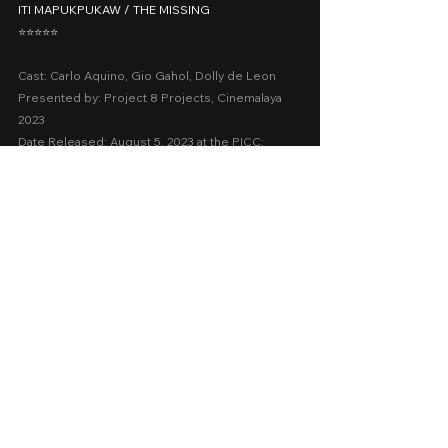
I
TI MAPUKPUKAW / THE MISSING
⭐️⭐️⭐️⭐️⭐️
Cast: Carlo Aquino, Gio Gahol, Dolly de Leon
Presented by: Project 8 Projects, Cinemalaya 
2023
Date Released: August 5, 2023 at the PICC; 
February 24, 2024 on Netflix
A Movie Review by: Goldwin Reviews
recommended
five stars
cinemalaya 2023
Cinemalaya
Family
Animation