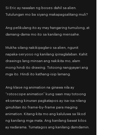
Si Eric ay nawalan ng boses dahil sa alien. 
Tutulungan mo ba siyang makapagsalitang muli?
Ang pelikulang ito ay may hangaring tumulong, at 
damang-dama mo ito sa kanilang mensahe.
Mukha silang nakikipaglaro sa alien, ngunit 
napaka-seryoso ng kanilang ipinaglalaban. Kahit 
drawings lang minsan ang nakikita mo, alam 
mong hindi ito drawing. Totoong nangyayari ang 
mga ito. Hindi ito kathang-isip lamang.
Ang klase ng animation na ginawa nila ay 
“rotoscope animation” kung saan may totoong 
eksenang kinunan pagkatapos ay isa-isa nilang 
ginuhitan ito frame-by-frame para maging 
animation. Kitang-kita mo ang kaluluwa sa likod 
ng kanilang mga mata. Ang kanilang bawat kilos 
ay nadarama. Tumatagos ang kanilang damdamin.