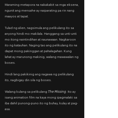
Maraming metapora na nakakabit sa mga eksena, 
ngunit ang mensahe ay naiparating pa rin nang 
maayos at tapat.
Tulad ng alien, nagsimula ang pelikulang ito sa 
anyong hindi mo makilala. Hanggang sa unti-unti 
mo itong naintindihan at naunawaan. Nagkaroon 
ito ng katauhan. Naging tao ang pelikulang ito na 
dapat mong pakinggan at pahalagahan. Kung 
lahat ay marunong makinig, walang mawawalan ng 
boses.
Hindi lang pakikinig ang nagawa ng pelikulang 
ito, nagbigay din sila ng boses.
Walang kulang sa pelikulang 𝘛𝘩𝘦 𝘔𝘪𝘴𝘴𝘪𝘯𝘨. Ito ay 
isang animation film na kaya mong ipagmalaki sa 
iba dahil punong-puno ito ng buhay, kulay at pag-
asa.