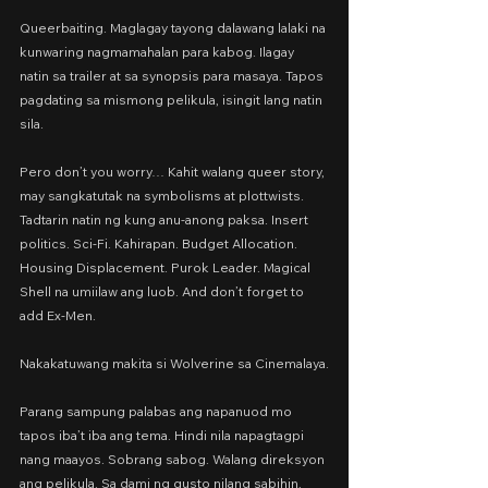
Queerbaiting. Maglagay tayong dalawang lalaki na 
kunwaring nagmamahalan para kabog. Ilagay 
natin sa trailer at sa synopsis para masaya. Tapos 
pagdating sa mismong pelikula, isingit lang natin 
sila.
Pero don’t you worry… Kahit walang queer story, 
may sangkatutak na symbolisms at plottwists. 
Tadtarin natin ng kung anu-anong paksa. Insert 
politics. Sci-Fi. Kahirapan. Budget Allocation. 
Housing Displacement. Purok Leader. Magical 
Shell na umiilaw ang luob. And don’t forget to 
add Ex-Men.
Nakakatuwang makita si Wolverine sa Cinemalaya.
Parang sampung palabas ang napanuod mo 
tapos iba’t iba ang tema. Hindi nila napagtagpi 
nang maayos. Sobrang sabog. Walang direksyon 
ang pelikula. Sa dami ng gusto nilang sabihin, 