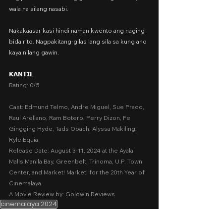
wala na silang nasabi.
Nakakaasar kasi hindi naman kwento ang naging 
bida rito. Nagpakitang-gilas lang sila sa kung ano 
kaya nilang gawin.
𝗞𝗔𝗡𝗧𝗜𝗟
Rating: 0/5
Cast: Edmund Telmo, Andre Miguel, Sue Prado, 
Raul Arellano, Ram Botero, Perry Dizon, Fe 
Gingging Hyde, Tads Obach, Alyssa Makiling, 
Ryle Equia
Release Date: August 3-11, 2024 at the Ayala 
Malls Manila Bay, Greenbelt, Trinoma, U.P. Town 
Center, and Market! Market! for the 20th Year of 
Cinemalaya
A Movie Review by: Goldwin Reviews
cinemalaya 2024
Fantasy