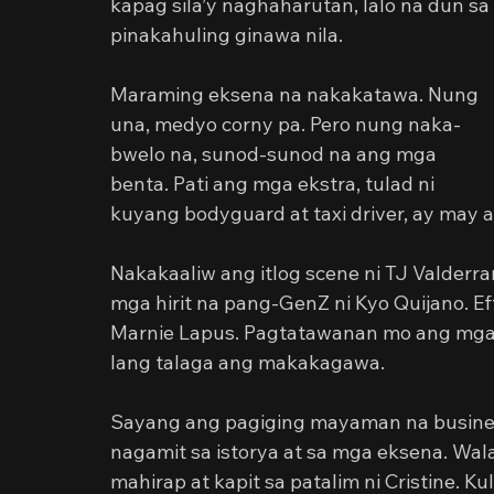
kapag sila’y naghaharutan, lalo na dun sa 
pinakahuling ginawa nila.
Maraming eksena na nakakatawa. Nung 
una, medyo corny pa. Pero nung naka-
bwelo na, sunod-sunod na ang mga 
benta. Pati ang mga ekstra, tulad ni 
kuyang bodyguard at taxi driver, ay may
Nakakaaliw ang itlog scene ni TJ Valderra
mga hirit na pang-GenZ ni Kyo Quijano. Ef
Marnie Lapus. Pagtatawanan mo ang mga 
lang talaga ang makakagawa.
Sayang ang pagiging mayaman na busines
nagamit sa istorya at sa mga eksena. Wa
mahirap at kapit sa patalim ni Cristine. 