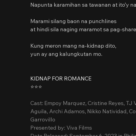
Napunta karamihan sa tawanan at ito’y
Marami silang baon na punchlines
at hindi sila naging maramot sa pag-share 
Kung meron mang na-kidnap dito,
yun ay ang kalungkutan mo.
KIDNAP FOR ROMANCE
⭐⭐⭐️
Cast: Empoy Marquez, Cristine Reyes, TJ 
Aguila, Archi Adamos, Nikko Natividad, Col
Garrovillo
Presented by: Viva Films
Date Released: September 6, 2023 in Phil