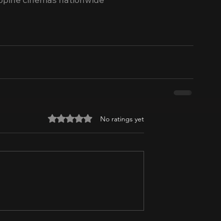
Rated 0 out of 5 stars.
No ratings yet