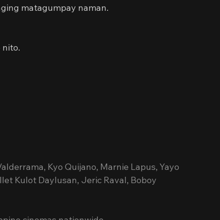
 naging matagumpay naman.
nito.
Valderrama, Kyo Quijano, Marnie Lapus, Yayo 
let Kulot Daylusan, Jeric Raval, Boboy 
ippine cinemas nationwide 