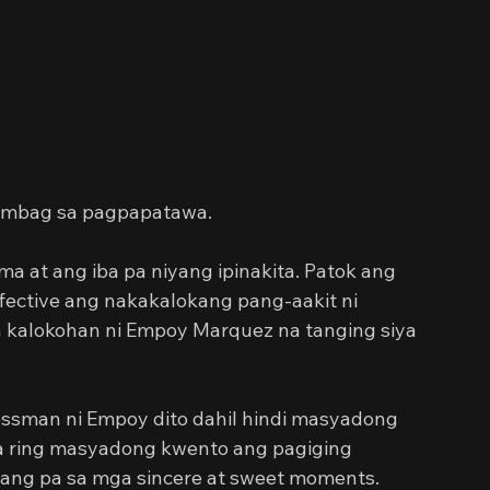
 ambag sa pagpapatawa.
ma at ang iba pa niyang ipinakita. Patok ang 
fective ang nakakalokang pang-aakit ni 
kalokohan ni Empoy Marquez na tanging siya 
sman ni Empoy dito dahil hindi masyadong 
la ring masyadong kwento ang pagiging 
Kulang pa sa mga sincere at sweet moments. 