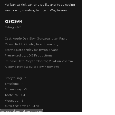
Maliban sa kiskisan, ang pelikulang ito ay naging 
sanhi rin ng malalang babuyan. Wag tularan!
𝗞𝗜𝗦𝗞𝗜𝗦𝗔𝗡
Rating: -1/5
Cast: Apple Day, Skyr Gonzaga, Juan Paulo 
Calma, Robb Guinto, Tabs Sumulong
Story & Screenplay by: Byron Bryant
Presented by: LDG Productions
Release Date: September 27, 2024 on Vivamax
A Movie Review by: Goldwin Reviews
Storytelling:  -1
Emotions:  -1
Screenplay:  -3
Technical:  1.4
Message:  -3
AVERAGE SCORE:  -1.32
vivamax
negative scores