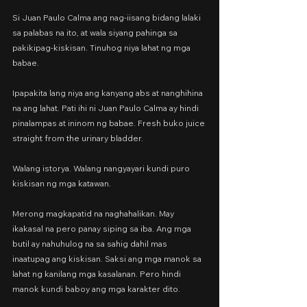
Si Juan Paulo Calma ang nag-iisang bidang lalaki 
sa palabas na ito, at wala siyang pahinga sa 
pakikipag-kiskisan. Tinuhog niya lahat ng mga 
babae.
Ipapakita lang niya ang kanyang abs at nanghihina 
na ang lahat. Pati ihi ni Juan Paulo Calma ay hindi 
pinalampas at ininom ng babae. Fresh buko juice 
straight from the urinary bladder.
Walang istorya. Walang nangyayari kundi puro 
kiskisan ng mga katawan.
Merong magkapatid na naghahalikan. May 
ikakasal na pero panay siping sa iba. Ang mga 
butil ay nahuhulog na sa sahig dahil mas 
inaatupag ang kiskisan. Saksi ang mga manok sa 
lahat ng kanilang mga kasalanan. Pero hindi 
manok kundi baboy ang mga karakter dito.