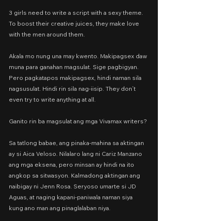
3 girls need to write a script with a sexy theme. 
To boost their creative juices, they make love 
with the men around them.
Akala mo nung una may kwento. Makipagsex daw 
muna para ganahan magsulat. Sige pagbigyan. 
Pero pagkatapos makipagsex, hindi naman sila 
nagsusulat. Hindi rin sila nag-iisip. They don’t 
even try to write anything at all.
Ganito rin ba magsulat ang mga Vivamax writers?
Sa tatlong babae, ang pinaka-mahina sa aktingan 
ay si Aica Veloso. Nilalaro lang ni Cariz Manzano 
ang mga eksena, pero minsan ay hindi na ito 
angkop sa sitwasyon. Kalmadong aktingan ang 
naibigay ni Jenn Rosa. Seryoso umarte si JD 
Aguas, at naging kapani-paniwala naman siya 
kung ano man ang pinaglalaban niya.