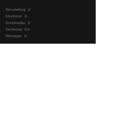
Storytelling:  0
Emotions:  0
Screenplay:  0
Technical:  0.5
Message:  0
AVERAGE SCORE
Kulong:  0.1
vivamax
2024
Vivamax 2024
Sexy