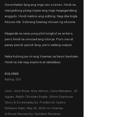
Derechahan lang ang mga sex scenes. Hindi na 
masyadong pinag-isipan ang mga magagandang 
anggulo. Hindi malinis ang editing. Nag-iiba bigla 
hitsura nila. Sobrang liwanag minsan ng eksena.
Maganda na sana yung plot tungkol sa writers, 
pero hindi na umusad ang istorya. Puro sex at 
panay pasok pasok lang, pero walang output.
Naka-kulong pa rin ang Vivamax sa basic kantutan.
Hindi na sila nag-explore at nakalabas.
KULONG
Rating: 0/5
Cast: Jenn Rosa, Aica Veloso, Cariz Manzano, JD 
Aguas, Ralph Christian Engle, Ghion Espinosa
Story & Screenplay by: Frederick Castro
Release Date: May 24, 2024 on Vivamax
A Movie Review by: Goldwin Reviews