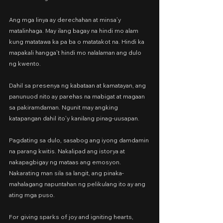
Ang mga linya ay derechahan at minsa’y 
matalinhaga. May ilang bagay na hindi mo alam 
kung matatawa ka pa ba o matatakot na. Hindi ka 
mapakali hangga’t hindi mo nalalaman ang dulo 
ng kwento.
Dahil sa presenya ng kabataan at kamatayan, ang 
panunuod nito ay parehas na mabigat at magaan 
sa pakiramdaman. Ngunit may angking 
katapangan dahil ito’y kanilang pinag-uusapan.
Pagdating sa dulo, sasabog ang iyong damdamin 
na parang kwitis. Nakalipad ang istorya at 
nakapagbigay ng mataas ang emosyon. 
Nakarating man sila sa langit, ang pinaka-
mahalagang napuntahan ng pelikulang ito ay ang 
ating mga puso.
For giving sparks of joy and igniting hearts,