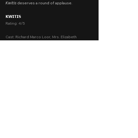
𝘒𝘸𝘪𝘵𝘪𝘴 deserves a round of applause.
𝗞𝗪𝗜𝗧𝗜𝗦
Rating: 4/5
Cast: Richard Marco Loor, Mrs. Elizabeth 
Reginaldo
Release Date: September 20-22, 2024 at Shangri-
la Plaza for Sine Kabataan
A Movie Review by: Goldwin Reviews
recommended
Short Films
Comments
0.0 / 5 (0)