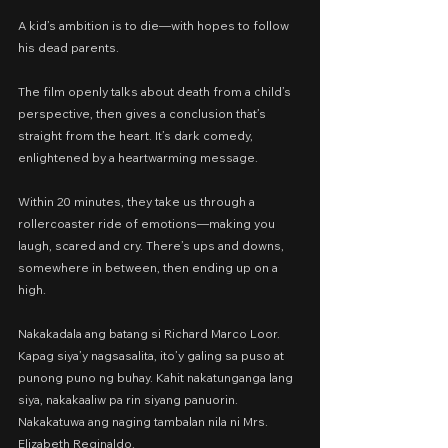
A kid’s ambition is to die—with hopes to follow 
his dead parents.
The film openly talks about death from a child’s 
perspective, then gives a conclusion that’s 
straight from the heart. It’s dark comedy, 
enlightened by a heartwarming message.
Within 20 minutes, they take us through a 
rollercoaster ride of emotions—making you 
laugh, scared and cry. There’s ups and downs, 
somewhere in between, then ending up on a 
high.
Nakakadala ang batang si Richard Marco Loor. 
Kapag siya’y nagsasalita, ito’y galing sa puso at 
punong puno ng buhay. Kahit nakatunganga lang 
siya, nakakaaliw pa rin siyang panuorin. 
Nakakatuwa ang naging tambalan nila ni Mrs. 
Elizabeth Reginaldo.