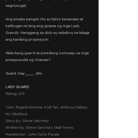
nagsusugal.
Ang pinaka-panget rito ay halos kasamaan at 
kalibugan na lang ang ginawa ng mga Lady 
Guards. Hanggang sa dulo ay nababoy na talaga 
ang kanilang propesyon.
Wala bang guard na pwedeng sumuway sa mga 
pinagsusulat ng Vivamax?
Guard, may ______ dito.
LADY GUARD
Rating: 0/5
Cast: Angela Morena, Irish Tan, Anthony Dabao, 
MJ Abellera
Story by: Steve Sanchez
Written by: Steve Sanchez, Matt Teves
Headwriter: John Carlo Pacala