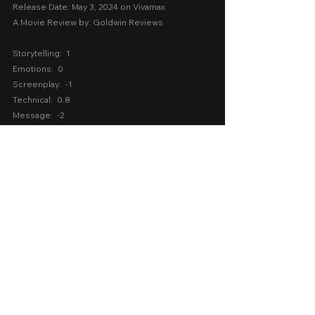
Release Date: May 3, 2024 on Vivamax
A Movie Review by: Goldwin Reviews
Storytelling:  1
Emotions:  0
Screenplay:  -1
Technical:  0.8
Message:  -2
AVERAGE SCORE
Lady Guard:  -0.24
vivamax
2024
Vivamax 2024
Sexy