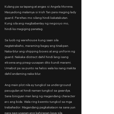
Kulang pa sa tapang at angas si Angela Morena. 
Masyadong malamya si Irish Tan para maging lady 
guard. Parehas mo silang hindi kakatakutan. 
Kung sila ang magbabantay ng negosyo mo, 
hindi ka magiging panatag.
Sa luob ng warehouse kung saan sila 
nagtatrabaho, maraming bagay ang tinakpan. 
Naka-blur ang shipping boxes at ang uniform ng 
guard. Nakaka-distract dahil hindi lang isang 
eksena ang pinag-uusapan dito kundi marami. 
Umabot pa sa punto na halos wala ka nang makita 
dahil andaming naka-blur.
Ang main plot nila ay tungkol sa underground 
pasugulan at hindi naman tungkol sa gwardya. 
Sana binigyan man lang ng magandang character 
arc ang bida. Wala ring kwento tungkol sa mga 
trabahador. Magandang pagkakataon na sana yun 
para pag-usapan ang kahirapan kaya sila 