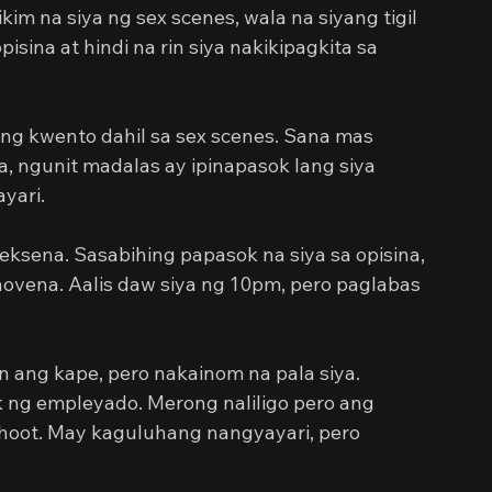
kim na siya ng sex scenes, wala na siyang tigil 
sina at hindi na rin siya nakikipagkita sa 
 ng kwento dahil sa sex scenes. Sana mas 
, ngunit madalas ay ipinapasok lang siya 
yari.
sena. Sasabihing papasok na siya sa opisina, 
ovena. Aalis daw siya ng 10pm, pero paglabas 
 ang kape, pero nakainom na pala siya. 
g empleyado. Merong naliligo pero ang 
hoot. May kaguluhang nangyayari, pero 