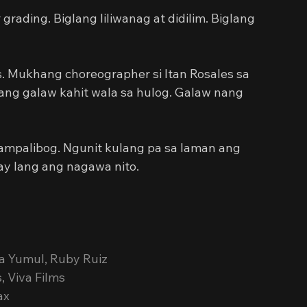
grading. Biglang liliwanag at didilim. Biglang 
 Mukhang choreographer si Itan Rosales sa 
nang galaw kahit wala sa hulog. Galaw nang 
ampalibog. Ngunit kulang pa sa laman ang 
y lang ang nagawa nito.
ra Yumul, Ruby Ruiz
, Viva Films
ax