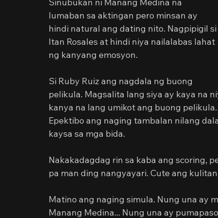
Sinubukan ni Manang Medina na 
lumaban sa aktingan pero minsan ay 
hindi natural ang dating nito. Nagpipigil si
Itan Rosales at hindi niya nailalabas lahat 
ng kanyang emosyon.
Si Ruby Ruiz ang nagdala ng buong 
pelikula. Magsalita lang siya ay kaya na
kanya na lang umikot ang buong pelikula.
Epektibo ang naging tambalan nilang dala
kaysa sa mga bida. 
Nakakadagdag rin sa kaba ang scoring, p
pa man ding nangyayari. Cute ang kulitan
Matino ang naging simula. Nung una ay m
Manang Medina... Nung una ay pumapasok 