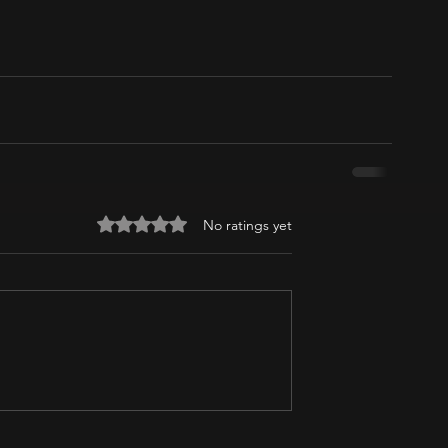
Rated 0 out of 5 stars.
No ratings yet