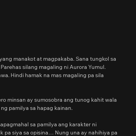
 
 niyang manakot at magpakaba. Sana tungkol sa 
 Parehas silang magaling ni Aurora Yumul. 
wa. Hindi hamak na mas magaling pa sila 
ero minsan ay sumosobra ang tunog kahit wala 
 ng pamilya sa hapag kainan.
apagmahal sa pamilya ang karakter ni 
pa siya sa opisina… Nung una ay nahihiya pa 