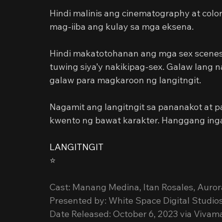
Hindi malinis ang cinematography at color 
mag-iiba ang kulay sa mga eksena.
Hindi makatotohanan ang mga sex scenes.
tuwing siya’y nakikipag-sex. Galaw lang 
galaw para magkaroon ng langitngit.
Nagamit ang langitngit sa pananakot at p
kwento ng bawat karakter. Hanggang inga
LANGITNGIT
⭐️
Cast: Manang Medina, Itan Rosales, Auro
Presented by: White Space Digital Studios
Date Released: October 6, 2023 via Vivam