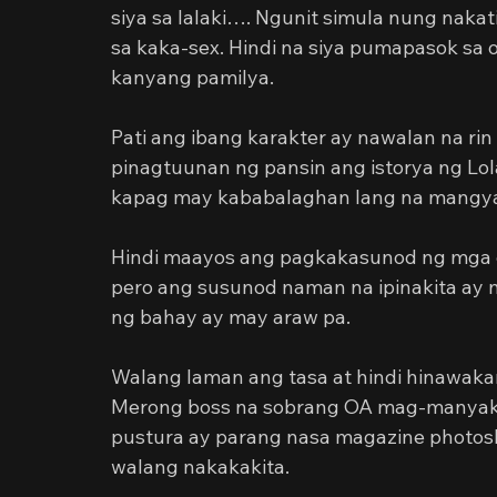
siya sa lalaki…. Ngunit simula nung nakati
sa kaka-sex. Hindi na siya pumapasok sa opi
kanyang pamilya.
Pati ang ibang karakter ay nawalan na rin
pinagtuunan ng pansin ang istorya ng Lola
kapag may kababalaghan lang na mangya
Hindi maayos ang pagkakasunod ng mga ek
pero ang susunod naman na ipinakita ay n
ng bahay ay may araw pa.
Walang laman ang tasa at hindi hinawakan
Merong boss na sobrang OA mag-manyak n
pustura ay parang nasa magazine photos
walang nakakakita.