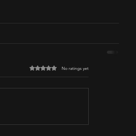
Rated 0 out of 5 stars.
No ratings yet