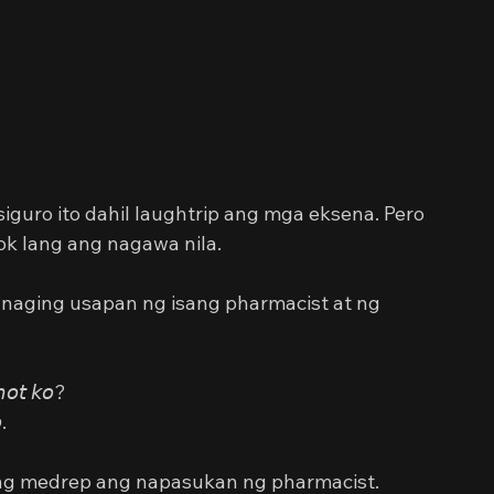
guro ito dahil laughtrip ang mga eksena. Pero 
k lang ang nagawa nila.
naging usapan ng isang pharmacist at ng 
𝘮𝘰𝘵 𝘬𝘰?
.
g medrep ang napasukan ng pharmacist. 