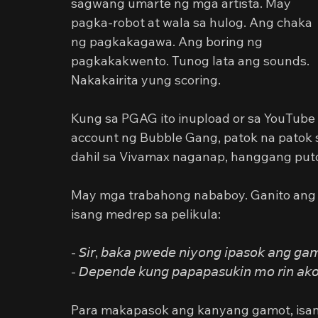
sagwang umarte ng mga artista. May 
pagka-robot at wala sa hulog. Ang chaka 
ng pagkakagawa. Ang boring ng 
pagkakakwento. Tunog lata ang sounds. 
Nakakairita yung scoring.
Kung sa PGAG ito inupload or sa YouTube 
account ng Bubble Gang, patok na patok si
dahil sa Vivamax naganap, hanggang puto
May mga trabahong nababoy. Ganito ang 
isang medrep sa pelikula:
- 𝘚𝘪𝘳, 𝘣𝘢𝘬𝘢 𝘱𝘸𝘦𝘥𝘦 𝘯𝘪𝘺𝘰𝘯𝘨 𝘪𝘱𝘢𝘴𝘰𝘬 𝘢𝘯𝘨 𝘨𝘢
- 𝘋𝘦𝘱𝘦𝘯𝘥𝘦 𝘬𝘶𝘯𝘨 𝘱𝘢𝘱𝘢𝘱𝘢𝘴𝘶𝘬𝘪𝘯 𝘮𝘰 𝘳𝘪𝘯 𝘢𝘬
Para makapasok ang kanyang gamot, isan