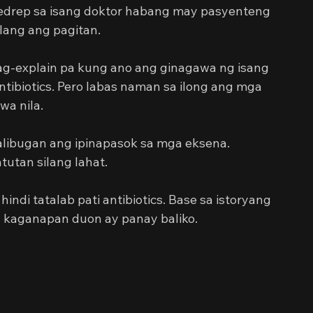
edrep sa isang doktor habang may pasyenteng 
lang ang pagitan.
g-explain pa kung ano ang ginagawa ng isang 
ntibiotics. Pero labas naman sa ilong ang mga 
wa nila.
ibugan ang ipinapasok sa mga eksena. 
utan silang lahat.
hindi tatalab pati antibiotics. Base sa istoryang 
ng kaganapan duon ay panay baliko.