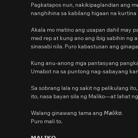
Pagkatapos nun, nakikipaglandian ang m
nanghihina sa kabilang higaan na kurtina 
Akala mo matino ang usapan dahil may pa
med rep at kung ano ang ibig sabihin ng a
sinasabi nila. Puro kabastusan ang ginaga
Kung anu-anong mga pantasyang pangkal
Umabot na sa puntong nag-sabayang kant
Sa sobrang lala ng sakit ng pelikulang ito, 
ito, nasa bayan sila ng Maliko—at lahat 
Walang ginawang tama ang 𝘔𝘢𝘭𝘪𝘬𝘰.
Puro mali to.
𝗠𝗔𝗟𝗜𝗞𝗢