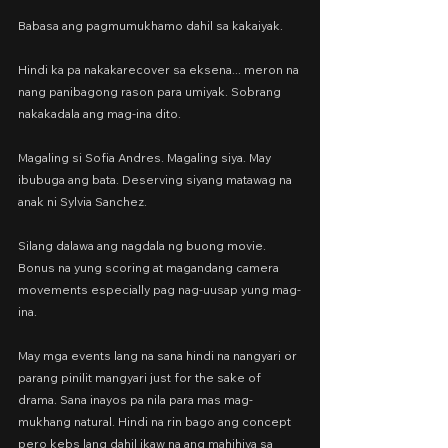
Babasa ang pagmumukhamo dahil sa kakaiyak.
Hindi ka pa nakakarecover sa eksena... meron na 
nang panibagong rason para umiyak. Sobrang 
nakakadala ang mag-ina dito.
Magaling si Sofia Andres. Magaling siya. May 
ibubuga ang bata. Deserving siyang matawag na 
anak ni Sylvia Sanchez.
Silang dalawa ang nagdala ng buong movie. 
Bonus na yung scoring at magandang camera 
movements especially pag nag-uusap yung mag-
ina.
May mga events lang na sana hindi na nangyari or 
parang pinilit mangyari just for the sake of 
drama. Sana inayos pa nila para mas mag-
mukhang natural. Hindi na rin bago ang concept 
pero kebs lang dahil ikaw na ang mahihiya sa 