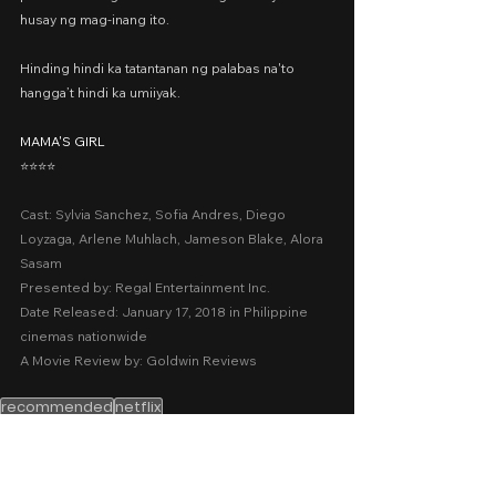
husay ng mag-inang ito.
Hinding hindi ka tatantanan ng palabas na'to 
hangga’t hindi ka umiiyak.
MAMA'S GIRL
⭐️⭐️⭐️⭐️
Cast: Sylvia Sanchez, Sofia Andres, Diego 
Loyzaga, Arlene Muhlach, Jameson Blake, Alora 
Sasam
Presented by: Regal Entertainment Inc.
Date Released: January 17, 2018 in Philippine 
cinemas nationwide
A Movie Review by: Goldwin Reviews
recommended
netflix
2010-2018
Drama