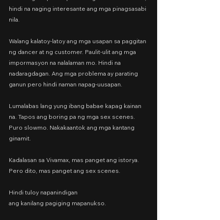
hindi na naging interesante ang mga pinagsasabi 
nila.
Walang kalatoy-latoy ang mga usapan sa paggitan 
ng dancer at ng customer. Paulit-ulit ang mga 
impormasyon na nalalaman mo. Hindi na 
nadaragdagan. Ang mga problema ay parating 
ganun pero hindi naman napag-uusapan.
Lumalabas lang yung ibang babae kapag kainan 
na. Tapos ang boring pa ng mga sex scenes. 
Puro slowmo. Nakakaantok ang mga kantang 
ginamit.
Kadalasan sa Vivamax, mas panget ang istorya.
Pero dito, mas panget ang sex scenes.
Hindi tuloy napanindigan
ang kanilang pagiging mapanukso.