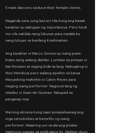
5 male dancers seduce their female clients.
Maganda sana yung last act nila kung ang bawat 
karakter ay nabigyan ng importansya. Pero hindi 
mo sila nakilala nang lubusan para madala ka 
nang tuluyan sa kanilang kinahinatnan.
Ang karakter ni Marco Gomez ay isang pwet-
butas nang walang dahilan. Lumitaw sa pintuan si 
Itan Rosales at naging bida na lang. Nabugbog si 
Mon Mendoza pero walang epekto sa kanya. 
Masyadong mahinhin si Calvin Reyes para 
maging isang performer. Nagsuot lang ng 
shades si Sean de Guzman. Natupad na 
pangarap niya.
Merong eksena kung saan ipinapaliwanag ang 
mga sensitivities at benefits ng isang 
performer. Maaaring yun na ata ang pinaka-
matinong usapan sa pelikulang ito. Maliban duon, 