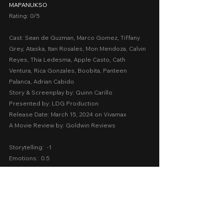
MAPANUKSO
Rating: 0/5
Cast: Sean de Guzman, Marco Gomez, Tiffany 
Grey, Ataska, Itan Rosales, Mon Mendoza, Calvin 
Reyes, Thia Ledesma, Apple Casto, Cath 
Ventura, Rica Gonzales, Boobita, Panteen 
Palanca, Adrian Cabido
Story & Screenplay by: Quinn Carillo
Presented by: LDG Production
Release Date: March 15, 2024 on Vivamax
A Movie Review by: Goldwin Reviews
Storytelling:  -1
Emotions:  0.5
Screenplay:  1
Technical:  0.5
Message:  0.5
AVERAGE SCORE