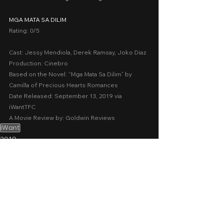
MGA MATA SA DILIM
Rating: 0/5
Cast: Jessy Mendiola, Derek Ramsay, Joko Diaz
Production: Cinebro
Based on the Novel: “Mga Mata Sa Dilim” by 
Camilla of Precious Hearts Romances
Date Released: September 13, 2019 via 
iWantTFC
A Movie Review by: Goldwin Reviews
iWant
2019