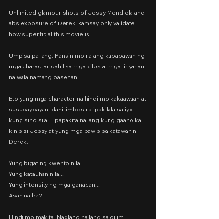
Unlimited glamour shots of Jessy Mendiola and 
abs exposure of Derek Ramsay only validate 
how superficial this movie is.
Umpisa pa lang. Pansin mo na ang kababawan ng 
mga character dahil sa mga kilos at mga linyahan 
na wala namang basehan.
Eto yung mga character na hindi mo kakaawaan at 
susubaybayan, dahil imbes na ipakilala sa iyo 
kung sino sila... Ipapakita na lang kung gaano ka 
kinis si Jessy at yung mga pawis sa katawan ni 
Derek.
Yung bigat ng kwento nila...
Yung katauhan nila...
Yung intensity ng mga ganapan...
Asan na ba?
Hindi mo makita. Naglaho na lang sa dilim.