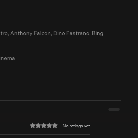
tro, Anthony Falcon, Dino Pastrano, Bing 
Cinema
Rated 0 out of 5 stars.
No ratings yet