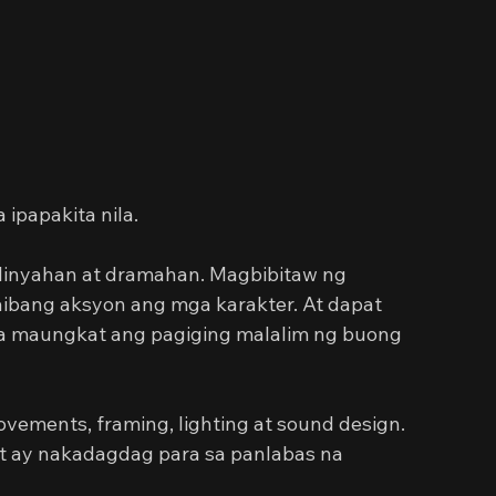
ipapakita nila.
linyahan at dramahan. Magbibitaw ng 
ibang aksyon ang mga karakter. At dapat 
a maungkat ang pagiging malalim ng buong 
ments, framing, lighting at sound design. 
t ay nakadagdag para sa panlabas na 