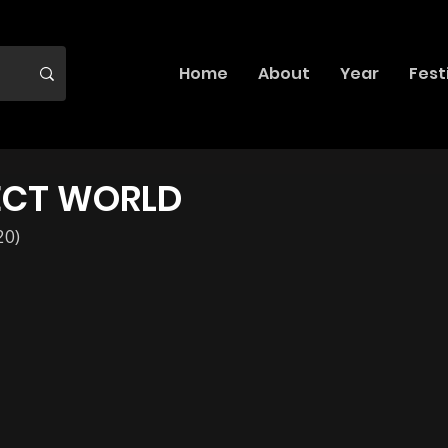
Home
About
Year
Fest
FECT WORLD
20)