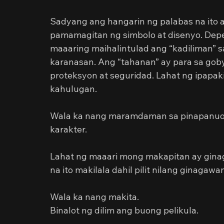
Sadyang ang hangarin ng palabas na ito a
pamamagitan ng simbolo at disenyo. Depe
maaaring maihalintulad ang “kadiliman” 
karanasan. Ang “tahanan” ay para sa goby
proteksyon at seguridad. Lahat ng ipapaki
kahulugan.
Wala ka nang maramdaman sa pinapanuod
karakter.
Lahat ng maaari mong makapitan ay gina
na ito makilala dahil pilit nilang ginagawa
Wala ka nang makita.
Binalot ng dilim ang buong pelikula.