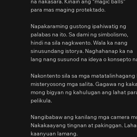
na nakasara. Kinain ang “magic balls” 
para mas maging protektado.
Napakaraming gustong ipahiwatig ng 
palabas na ito. Sa dami ng simbolismo, 
hindi na sila nagkwento. Wala ka nang 
sinusundang istorya. Naghahanap ka na 
lang nang susunod na ideya o konsepto na 
Nakontento sila sa mga matatalinhagang 
misteryosong mga salita. Gagawa ng kaka
mong bigyan ng kahulugan ang lahat par
pelikula.
Nangibabaw ang kanilang mga camera move
Nakakaayang tingnan at pakinggan. Laha
kaanyuan lamang.