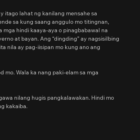
y itago lahat ng kanilang mensahe sa 
nde sa kung saang anggulo mo titingnan, 
sa mga hindi kaaya-aya o pinagbabawal na 
erno at bayan. Ang “dingding” ay nagsisilbing 
ta nila ay pag-iisipan mo kung ano ang 
 mo. Wala ka nang paki-elam sa mga 
gawa nilang hugis pangkalawakan. Hindi mo 
ng kakaiba.