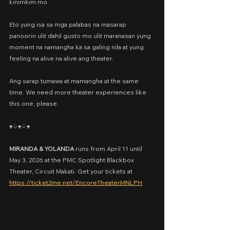
kinimkim mo.
Eto yung isa sa mga palabas na masarap 
panoorin ulit dahil gusto mo ulit maranasan yung 
moment na namangha ka sa galing nila at yung 
feeling na alive na alive ang theater.
Ang sarap tumawa at mamangha at the same 
time. We need more theater experiences like 
this one, please.
♠️♤♠️♤♠️
MIRANDA & YOLANDA
 runs from April 11 until 
May 3, 2026 at the PMC Spotlight Blackbox 
Theater, Circuit Makati. Get your tickets at 
https://ticket2me.net/EncoreTheaterMNLPH