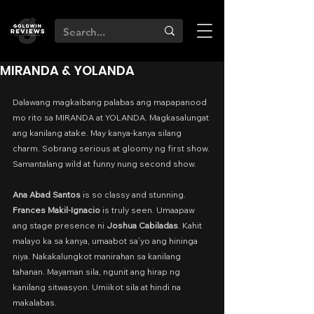
MIRANDA & YOLANDA
Dalawang magkaibang palabas ang mapapanood 
mo rito sa MIRANDA at YOLANDA. Magkasalungat 
ang kanilang atake. May kanya-kanya silang 
charm. Sobrang serious at gloomy ng first show. 
Samantalang wild at funny nung second show.
Ana Abad Santos
 is so classy and stunning. 
Frances Makil-Ignacio
 is truly seen. Umaapaw 
ang stage presence ni 
Joshua Cabiladas
. Kahit 
malayo ka sa kanya, umaabot sa’yo ang hininga 
niya. Nakakalungkot manirahan sa kanilang 
tahanan. Mayaman sila, ngunit ang hirap ng 
kanilang sitwasyon. Umiikot sila at hindi na 
makalabas.