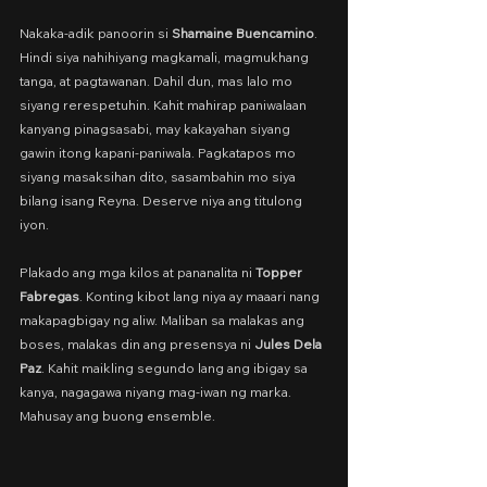
Nakaka-adik panoorin si 
Shamaine Buencamino
. 
Hindi siya nahihiyang magkamali, magmukhang 
tanga, at pagtawanan. Dahil dun, mas lalo mo 
siyang rerespetuhin. Kahit mahirap paniwalaan 
kanyang pinagsasabi, may kakayahan siyang 
gawin itong kapani-paniwala. Pagkatapos mo 
siyang masaksihan dito, sasambahin mo siya 
bilang isang Reyna. Deserve niya ang titulong 
iyon.
Plakado ang mga kilos at pananalita ni 
Topper 
Fabregas
. Konting kibot lang niya ay maaari nang 
makapagbigay ng aliw. Maliban sa malakas ang 
boses, malakas din ang presensya ni 
Jules Dela 
Paz
. Kahit maikling segundo lang ang ibigay sa 
kanya, nagagawa niyang mag-iwan ng marka. 
Mahusay ang buong ensemble.