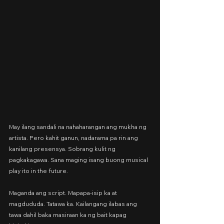
May ilang sandali na nahaharangan ang mukha ng 
artista. Pero kahit ganun, nadarama pa rin ang 
kanilang presensya. Sobrang kulit ng 
pagkakagawa. Sana maging isang buong musical 
play ito in the future.
Maganda ang script. Mapapa-isip ka at 
magdududa. Tatawa ka. Kailangang ilabas ang 
tawa dahil baka masiraan ka ng bait kapag 