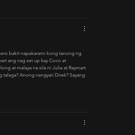
pero bakit napakarami kong tanong ng 
art ang nag set up kay Coco at 
ong at malaya na sila ni Julia at Raymart. 
ng talaga? Anong nangyari Direk? Sayang 