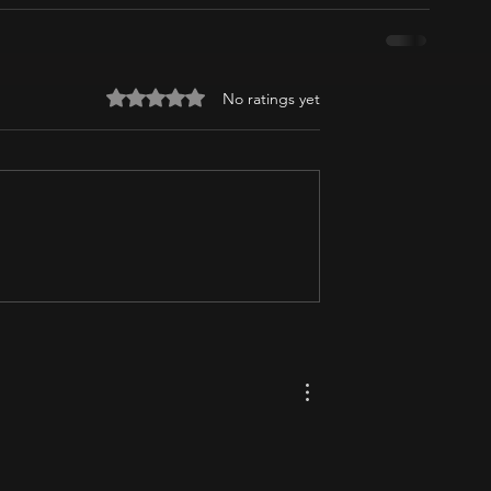
Rated 0 out of 5 stars.
No ratings yet