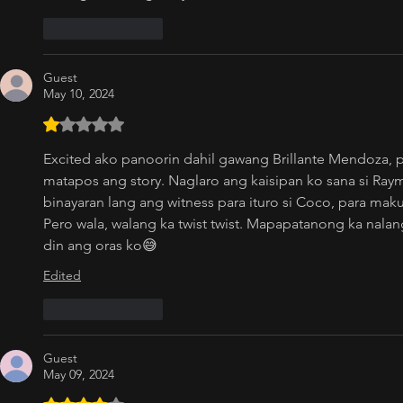
Like
Reply
Guest
May 10, 2024
Rated 1 out of 5 stars.
Excited ako panoorin dahil gawang Brillante Mendoza, 
matapos ang story. Naglaro ang kaisipan ko sana si Raym
binayaran lang ang witness para ituro si Coco, para makul
Pero wala, walang ka twist twist. Mapapatanong ka nala
din ang oras ko😅
Edited
Like
Reply
Guest
May 09, 2024