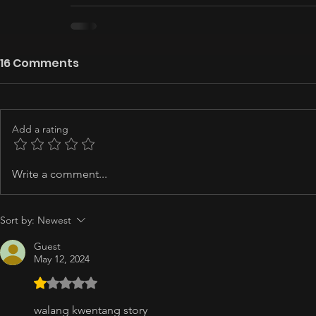
16 Comments
Add a rating
Write a comment...
Sort by:
Newest
Guest
May 12, 2024
Rated 1 out of 5 stars.
walang kwentang story