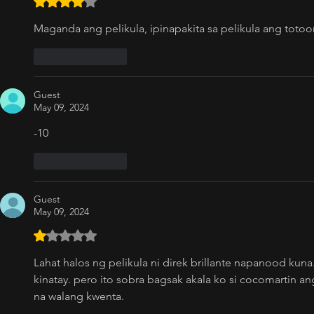
Rated 4 out of 5 stars.
Maganda ang pelikula, ipinapakita sa pelikula ang totoo
Like
Reply
Guest
May 09, 2024
-10 
Like
Reply
Guest
May 09, 2024
Rated 1 out of 5 stars.
Lahat halos ng pelikula ni direk brillante napanood kuna. 
kinatay. pero ito sobra bagsak akala ko si cocomartin a
na walang kwenta.