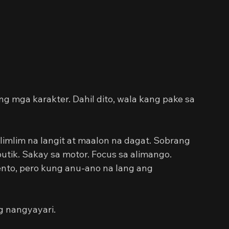
ang mga karakter. Dahil dito, wala kang pake sa 
mlim na langit at maalon na dagat. Sobrang 
tik. Sakay sa motor. Focus sa alimango. 
to, pero kung anu-ano na lang ang 
g nangyayari.