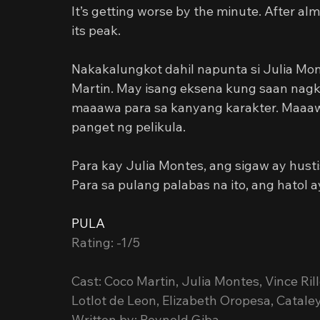
It’s getting worse by the minute. After al
its peak.
Nakakalungkot dahil napunta si Julia Mon
Martin. May isang eksena kung saan nagk
maaawa para sa kanyang karakter. Maaawa
panget ng pelikula.
Para kay Julia Montes, ang sigaw ay husti
Para sa pulang palabas na ito, ang hatol 
PULA
Rating: -1/5
Cast: Coco Martin, Julia Montes, Vince Rill
Lotlot de Leon, Elizabeth Oropesa, Cataley
Written by: Reynold Giba