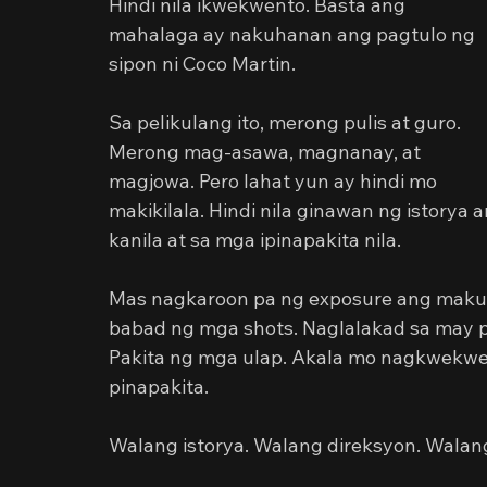
Hindi nila ikwekwento. Basta ang 
mahalaga ay nakuhanan ang pagtulo ng 
sipon ni Coco Martin.
Sa pelikulang ito, merong pulis at guro. 
Merong mag-asawa, magnanay, at 
magjowa. Pero lahat yun ay hindi mo 
makikilala. Hindi nila ginawan ng istorya 
kanila at sa mga ipinapakita nila.
Mas nagkaroon pa ng exposure ang makuli
babad ng mga shots. Naglalakad sa may pu
Pakita ng mga ulap. Akala mo nagkwekwen
pinapakita.
Walang istorya. Walang direksyon. Walan