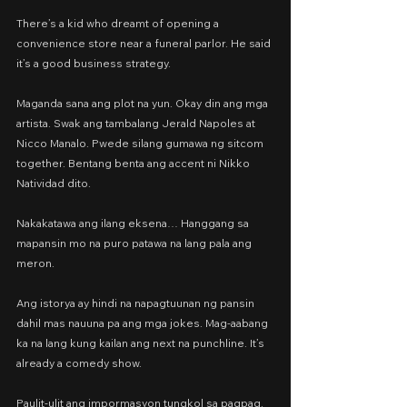
There’s a kid who dreamt of opening a 
convenience store near a funeral parlor. He said 
it’s a good business strategy.
Maganda sana ang plot na yun. Okay din ang mga 
artista. Swak ang tambalang Jerald Napoles at 
Nicco Manalo. Pwede silang gumawa ng sitcom 
together. Bentang benta ang accent ni Nikko 
Natividad dito.
Nakakatawa ang ilang eksena… Hanggang sa 
mapansin mo na puro patawa na lang pala ang 
meron.
Ang istorya ay hindi na napagtuunan ng pansin 
dahil mas nauuna pa ang mga jokes. Mag-aabang 
ka na lang kung kailan ang next na punchline. It’s 
already a comedy show.
Paulit-ulit ang impormasyon tungkol sa pagpag. 