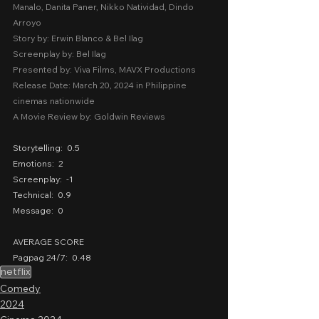
Manalo, Danita Paner, Nikko Natividad, Dindo 
Arroyo
Story by: Erwin Blanco & Bel Ilag
Screenplay by: Bel Ilag
Presented by: Viva Films, MAVX Productions
Release Date: March 20, 2024 in Philippine 
cinemas nationwide
A Movie Review by: Goldwin Reviews
Storytelling:  0.5
Emotions:  2
Screenplay:  -1
Technical:  0.9
Message:  0
AVERAGE SCORE
Pagpag 24/7:  0.48
netflix
Comedy
2024