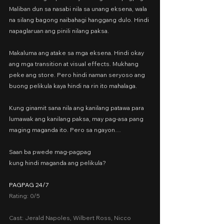
Maliban dun sa nasabi nila sa unang eksena, wala 
na silang bagong naibahagi hanggang dulo. Hindi 
napaglaruan ang pinili nilang paksa.
Makaluma ang atake sa mga eksena. Hindi okay 
ang mga transition at visual effects. Mukhang 
peke ang store. Pero hindi naman seryoso ang 
buong pelikula kaya hindi na rin ito mahalaga.
Kung ginamit sana nila ang kanilang patawa para 
lumawak ang kanilang paksa, may pag-asa pang 
maging maganda ito. Pero sa ngayon…
Saan ba pwede mag-pagpag
kung hindi maganda ang pelikula?
PAGPAG 24/7
Rating: 0/5
Cast: Jerald Napoles, Wilbert Ross, Nicco 