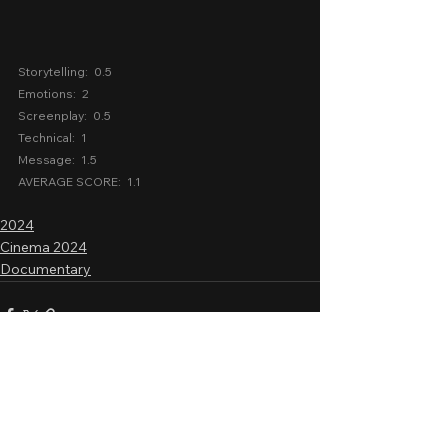
Storytelling:  0.5
Emotions:  2
Screenplay:  0.5
Technical:  1
Message:  1.5
AVERAGE SCORE:  1.1
2024
Cinema 2024
Documentary
3 Comments
0.0 / 5 (0)