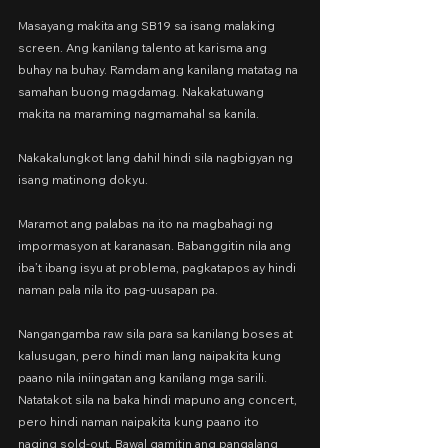
Masayang makita ang SB19 sa isang malaking 
screen. Ang kanilang talento at karisma ang 
buhay na buhay. Ramdam ang kanilang matatag na 
samahan buong magdamag. Nakakatuwang 
makita na maraming nagmamahal sa kanila.
Nakakalungkot lang dahil hindi sila nagbigyan ng 
isang matinong dokyu.
Maramot ang palabas na ito na magbahagi ng 
impormasyon at karanasan. Babanggitin nila ang 
iba’t ibang isyu at problema, pagkatapos ay hindi 
naman pala nila ito pag-uusapan pa.
Nangangamba raw sila para sa kanilang boses at 
kalusugan, pero hindi man lang naipakita kung 
paano nila iniingatan ang kanilang mga sarili. 
Natatakot sila na baka hindi mapuno ang concert, 
pero hindi naman naipakita kung paano ito 
naging sold-out. Bawal gamitin ang pangalang 