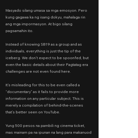
Masyado silang umasa sa mga emosyon. Pero 
kung gagawa ka ng isang dokyu, mahalaga rin 
ang mga impormasyon. At bigo silang 
pagsamahin ito.
Instead of knowing SB19 as a group and as 
individuals, everything is just the tip of the 
iceberg. We don’t expect to be spoonfed, but 
even the basic details about their Pagtatag era 
challenges are not even found here.
It’s misleading for this to be even called a 
“documentary” as it fails to provide more 
information on any particular subject. This is 
merely a compilation of behind-the-scenes 
that’s better seen on YouTube.
Yung 500 pesos na pambili ng cinema ticket, 
mas mainam pa na ipunan na lang para makanuod 