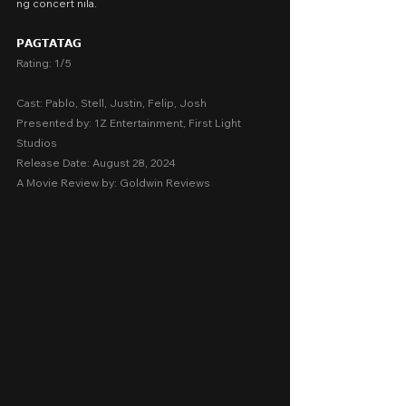
ng concert nila.
𝗣𝗔𝗚𝗧𝗔𝗧𝗔𝗚
Rating: 1/5
Cast: Pablo, Stell, Justin, Felip, Josh
Presented by: 1Z Entertainment, First Light 
Studios
Release Date: August 28, 2024
A Movie Review by: Goldwin Reviews