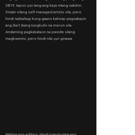
SB19, tapos yun lang ang kaya nilang sabihin. 
Sinabi nilang self-managed artists sila, pero 
hindi naibahagi kung gaano kahirap pagsabayin 
ang iba’t ibang tungkulin na meron sila. 
Andaming pagkakataon na pwede silang 
magkwento, pero hindi nila yun ginawa.
Mahina ang editing. Hindi tumutugma ang 