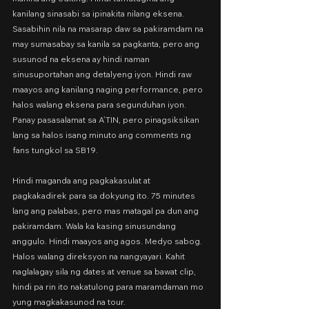
kanilang sinasabi sa ipinakita nilang eksena. 
Sasabihin nila na masarap daw sa pakiramdam na 
may sumasabay sa kanila sa pagkanta, pero ang 
susunod na eksena ay hindi naman 
sinusuportahan ang detalyeng iyon. Hindi raw 
maayos ang kanilang naging performance, pero 
halos walang eksena para segunduhan iyon. 
Panay pasasalamat sa A’TIN, pero pinagsiksikan 
lang sa halos isang minuto ang comments ng 
fans tungkol sa SB19.
Hindi maganda ang pagkakasulat at 
pagkakadirek para sa dokyung ito. 75 minutes 
lang ang palabas, pero mas matagal pa dun ang 
pakiramdam. Wala ka kasing sinusundang 
anggulo. Hindi maayos ang agos. Medyo sabog. 
Halos walang direksyon na nangyayari. Kahit 
naglalagay sila ng dates at venue sa bawat clip, 
hindi pa rin ito nakatulong para maramdaman mo 
yung magkakasunod na tour.