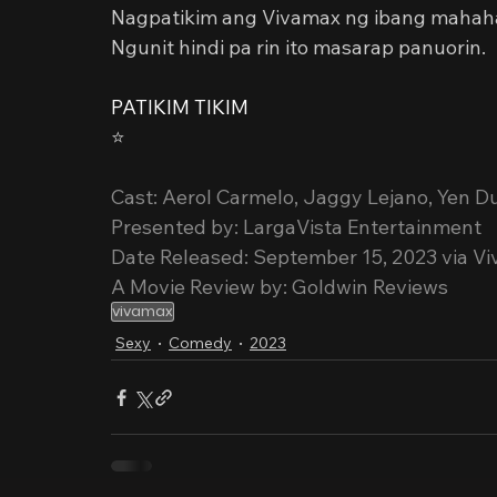
Nagpatikim ang Vivamax ng ibang mahaha
Ngunit hindi pa rin ito masarap panuorin.
PATIKIM TIKIM
⭐️
Cast: Aerol Carmelo, Jaggy Lejano, Yen D
Presented by: LargaVista Entertainment
Date Released: September 15, 2023 via V
A Movie Review by: Goldwin Reviews
vivamax
Sexy
Comedy
2023