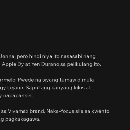
enna, pero hindi niya ito nasasabi nang 
Apple Dy at Yen Durano sa pelikulang ito.
armelo. Pwede na siyang tumawid mula 
gy Lejano. Sapul ang kanyang kilos at 
’y napapansin.
sa Vivamax brand. Naka-focus sila sa kwento. 
ang pagkakagawa.