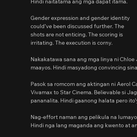
Hindi naitatama ang mga dapat itama.
Gender expression and gender identity 
could’ve been discussed further. The 
shots are not enticing. The scoring is 
irritating. The execution is corny. 
Nakakatawa sana ang mga linya ni Chloe J
maayos. Hindi masyadong convincing sina 
Pasok sa romcom ang aktingan ni Aerol C
Vivamax to Star Cinema. Believable si Jag
pananalita. Hindi gaanong halata pero ito
Nag-effort naman ang pelikula na lumayo 
Hindi nga lang maganda ang kwento at 