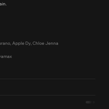
in.
urano, Apple Dy, Chloe Jenna
ivamax