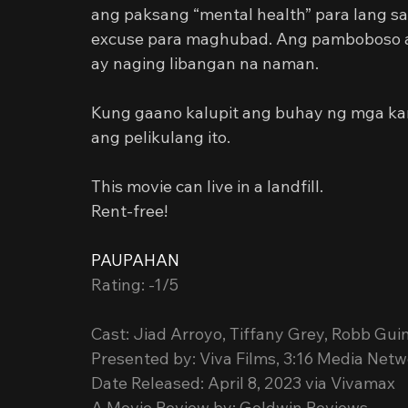
ang paksang “mental health” para lang s
excuse para maghubad. Ang pamboboso a
ay naging libangan na naman.
Kung gaano kalupit ang buhay ng mga kar
ang pelikulang ito.
This movie can live in a landfill.
Rent-free!
PAUPAHAN
Rating: -1/5
Cast: Jiad Arroyo, Tiffany Grey, Robb Gui
Presented by: Viva Films, 3:16 Media Net
Date Released: April 8, 2023 via Vivamax
A Movie Review by: Goldwin Reviews