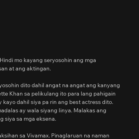
 Hindi mo kayang seryosohin ang mga 
an at ang aktingan.
osohin dito dahil angat na angat ang kanyang 
tte Khan sa pelikulang ito para lang pahigain 
yo dahil siya pa rin ang best actress dito. 
dalas ay wala siyang linya. Malakas ang 
ng siya sa mga eksena.
saksihan sa Vivamax. Pinaglaruan na naman 