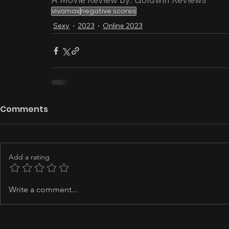
vivamax
negative scores
Sexy
2023
Online 2023
Comments
Add a rating
Write a comment...