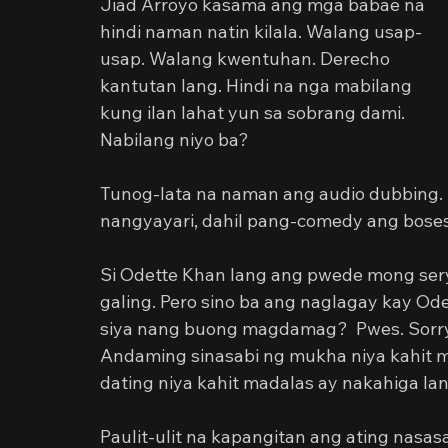
Jiad Arroyo kasama ang mga babae na 
hindi naman natin kilala. Walang usap-
usap. Walang kwentuhan. Derecho 
kantutan lang. Hindi na nga mabilang 
kung ilan lahat yun sa sobrang dami. 
Nabilang niyo ba?
Tunog-lata na naman ang audio dubbing.
nangyayari, dahil pang-comedy ang boses
Si Odette Khan lang ang pwede mong sery
galing. Pero sino ba ang naglagay kay Ode
siya nang buong magdamag?  Pwes. Sorry ka
Andaming sinasabi ng mukha niya kahit ma
dating niya kahit madalas ay nakahiga la
Paulit-ulit na kapangitan ang ating nasa