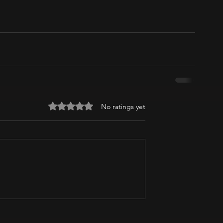
Rated 0 out of 5 stars.
No ratings yet