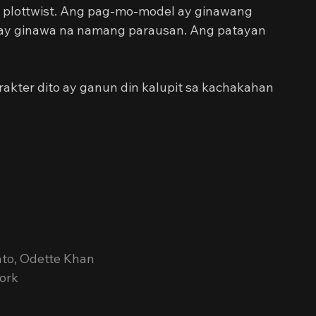
a plottwist. Ang pag-mo-model ay ginawang 
y ginawa na namang parausan. Ang patayan 
akter dito ay ganun din kalupit sa kachakahan 
nto, Odette Khan
work