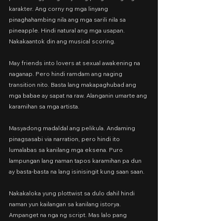
karakter. Ang corny ng mga linyang 
pinaghahambing nila ang mga sarili nila sa 
pineapple. Hindi natural ang mga usapan. 
Nakakaantok din ang musical scoring.
May friends into lovers at sexual awakening na 
naganap. Pero hindi ramdam ang naging 
transition nito. Basta lang makapaghubad ang 
mga babae ay sapat na raw. Alanganin umarte ang 
karamihan sa mga artista.
Masyadong madaldal ang pelikula. Andaming 
pinagsasabi via narration, pero hindi ito 
lumalabas sa kanilang mga eksena. Puro 
lampungan lang naman tapos karamihan pa dun 
ay basta-basta na lang isinisingit kung saan saan.
Nakakaloka yung plottwist sa dulo dahil hindi 
naman yun kailangan sa kanilang istorya. 
Ampanget na nga ng script. Mas lalo pang 