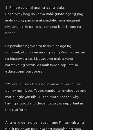
Si Pinlee ay ginahasa ng isang lalaki.
Pero okay lang sa kanya dahil gusto niyang pag-
aralan kung paano makipagtalik para magamit 
niya ang skills na ito sa kanyang bestfriend na 
babae.
Sa panahon ngayon na napaka-halaga ng 
consent, eto na naman ang isang Vivamax movie 
na binalewala ito. Masyadong malala yung 
narrative ng sexual assault tapos napunta sa 
educational purposes.
12M ang subscribers ng Vivamax at karamihan 
dun ay malilibog. Tapos ganitong mindset pa ang 
matutunghayan nila. All the more reason why 
having a good and decent story is important in 
this platform.
Ang hard sell ng pamagat nilang Pinya. Halatang 
pinilit na lagyan ng Pinya ang pangalan ng mga 