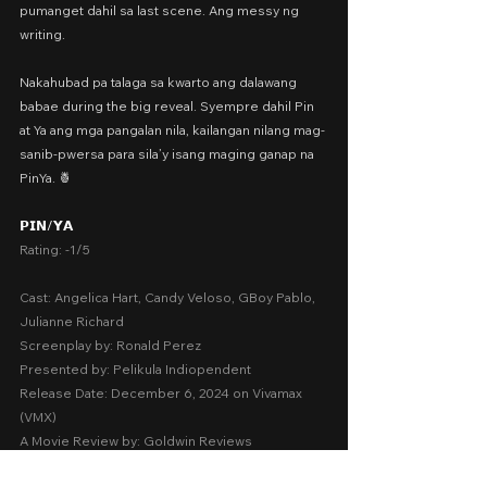
pumanget dahil sa last scene. Ang messy ng 
writing.
Nakahubad pa talaga sa kwarto ang dalawang 
babae during the big reveal. Syempre dahil Pin 
at Ya ang mga pangalan nila, kailangan nilang mag-
sanib-pwersa para sila’y isang maging ganap na 
PinYa. 🍍
𝗣𝗜𝗡/𝗬𝗔
Rating: -1/5
Cast: Angelica Hart, Candy Veloso, GBoy Pablo, 
Julianne Richard
Screenplay by: Ronald Perez
Presented by: Pelikula Indiopendent
Release Date: December 6, 2024 on Vivamax 
(VMX)
A Movie Review by: Goldwin Reviews