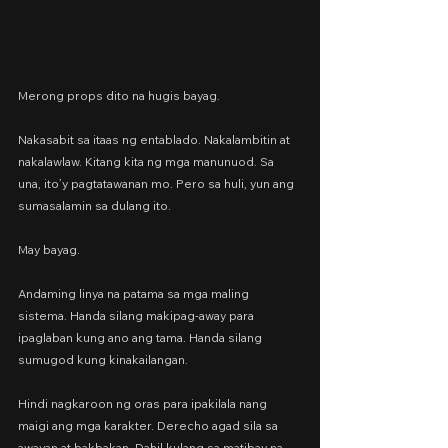
Merong props dito na hugis bayag.
Nakasabit sa itaas ng entablado. Nakalambitin at 
nakalawlaw. Kitang kita ng mga manunuod. Sa 
una, ito’y pagtatawanan mo. Pero sa huli, yun ang 
sumasalamin sa dulang ito.
May bayag.
Andaming linya na patama sa mga maling 
sistema. Handa silang makipag-away para 
ipaglaban kung ano ang tama. Handa silang 
sumugod kung kinakailangan.
Hindi nagkaroon ng oras para ipakilala nang 
maigi ang mga karakter. Derecho agad sila sa 
awayan at bakbakan. Dahil kulang sa matibay na 