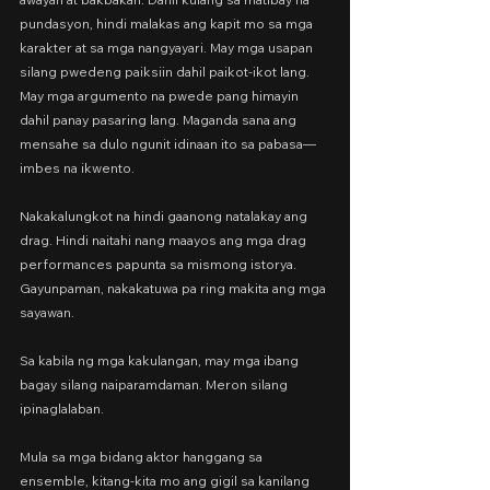
pundasyon, hindi malakas ang kapit mo sa mga 
karakter at sa mga nangyayari. May mga usapan 
silang pwedeng paiksiin dahil paikot-ikot lang. 
May mga argumento na pwede pang himayin 
dahil panay pasaring lang. Maganda sana ang 
mensahe sa dulo ngunit idinaan ito sa pabasa—
imbes na ikwento.
Nakakalungkot na hindi gaanong natalakay ang 
drag. Hindi naitahi nang maayos ang mga drag 
performances papunta sa mismong istorya. 
Gayunpaman, nakakatuwa pa ring makita ang mga 
sayawan.
Sa kabila ng mga kakulangan, may mga ibang 
bagay silang naiparamdaman. Meron silang 
ipinaglalaban.
Mula sa mga bidang aktor hanggang sa 
ensemble, kitang-kita mo ang gigil sa kanilang 