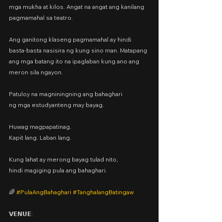
mga mukha at kilos. Angat na angat ang kanilang 
pagmamahal sa teatro.
Ang ganitong klaseng pagmamahal ay hindi 
basta-basta nasisira ng kung sino man. Matapang 
ang mga batang ito na ipaglaban kung ano ang 
meron sila ngayon.
Patuloy na magniningning ang bahaghari
ng mga estudyanteng may bayag.
Huwag magpapatinag.
Kapit lang. Laban lang.
Kung lahat ay merong bayag tulad nito,
hindi magiging pula ang bahaghari.
🌈 
#PulaAngBahaghari
#TanghalangBatingaw
𝗩𝗘𝗡𝗨𝗘: