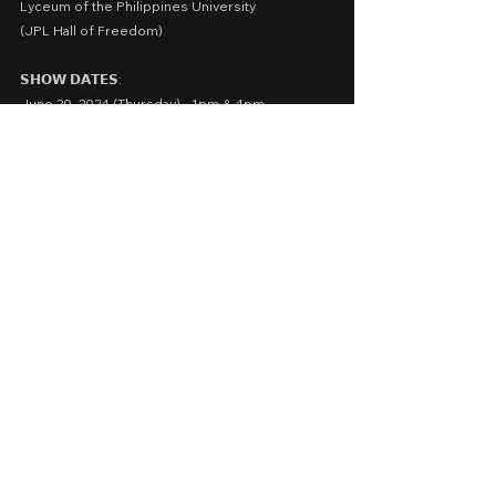
Lyceum of the Philippines University
(JPL Hall of Freedom)
𝗦𝗛𝗢𝗪 𝗗𝗔𝗧𝗘𝗦:
June 20, 2024 (Thursday) - 1pm & 4pm
June 22, 2024 (Saturday) - 1pm & 4pm
𝗧𝗜𝗖𝗞𝗘𝗧 𝗣𝗥𝗜𝗖𝗘𝗦:
Lycean - 100
Non-Lycean - 200
VIP Front - 300
For Non-Lycean ticket reservation:
https://forms.gle/1SPxkxm6PvET11GY6
https://forms.gle/1SPxkxm6PvET11GY6
Visit 
Tanghalang Batingaw
 for more details.
theater