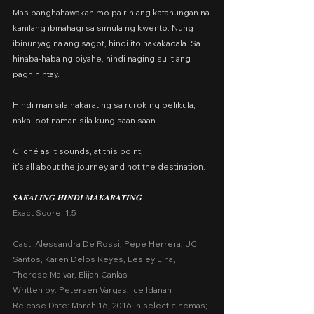
Mas panghahawakan mo pa rin ang katanungan na 
kanilang ibinahagi sa simula ng kwento. Nung 
ibinunyag na ang sagot, hindi ito nakakadala. Sa 
hinaba-haba ng biyahe, hindi naging sulit ang 
paghihintay.
Hindi man sila nakarating sa rurok ng pelikula, 
nakalibot naman sila kung saan saan.
Cliché as it sounds, at this point,
it’s all about the journey and not the destination.
𝑺𝑨𝑲𝑨𝑳𝑰𝑵𝑮 𝑯𝑰𝑵𝑫𝑰 𝑴𝑨𝑲𝑨𝑹𝑨𝑻𝑰𝑵𝑮
Exact Score: 1.5
Cast: Alessandra De Rossi, Pepe Herrera, JC 
Santos, Karen Delos Reyes, Lesley Lina, 
Therese Malvar, Elijah Canlas
Written by: Petersen Vargas, Ice Idanan
Release Date: March 16, 2016 in select cinemas; 