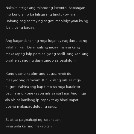
Nakakaintriga ang mismong kwento. Aabangan 
mo kung sino ba talaga ang tinutukoy nila. 
Habang nag-aantay ng sagot, mabibiyayaan ka ng 
iba’t ibang bagay.
Ang kagandahan ng mga lugar ay nagdudulot ng 
katahimikan. Dahil walang ingay, malaya kang 
makakapag-isip para sa iyong sarili. Ang kanilang 
biyahe ay naging daan tungo sa paghilom.
Kung gaano kalalim ang sugat, hindi ito 
masyadong ramdam. Kinukulang sila sa mga 
hugot. Mahina ang kapit mo sa mga karakter—
pati na ang koneksyon nila sa isa’t isa. Ang mga 
ala-ala na kanilang ipinapakita ay hindi sapat 
upang makapagdulot ng sakit.
Salat sa pagbahagi ng karanasan,
kaya wala ka ring makapitan.