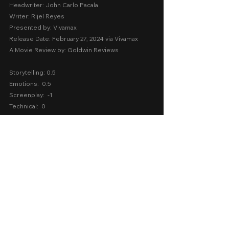
Headwriter: John Carlo Pacala
Writer: Rijel Reyes
Presented by: Vivamax
Release Date: February 27, 2024 via Vivamax
A Movie Review by: Goldwin Reviews
Storytelling: 0.5
Emotions:  0.5
Screenplay:  -1
Technical:  0
Message:  0
AVERAGE SCORE
Salisihan:  0
vivamax
Vivamax 2024
2024
Sexy