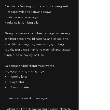
Binuntis ni Dan ang girlfriend ng kanyang anak
—habang wala ang kanyang asawa.
Hindi raw niya sinasadya.
Nagka-salisihan lang sila.
Etong mag-asawa na imbes na pag-usapan ang 
kanilang problema, idinaan na lang sa sex ang 
lahat. Meron ding mag-ama na ngayon lang 
nagkita pero wala man lang masinsinang usapan 
tungkol sa buhay ng isa’t isa.
Sa sobrang tipid nilang magkwento,
naglagay na lang sila ng mga:
Weeks later
Days later
A month later
...para fast forward to sex agad.
Biglang didilim at liliwanag ang eksena. Nakikita 