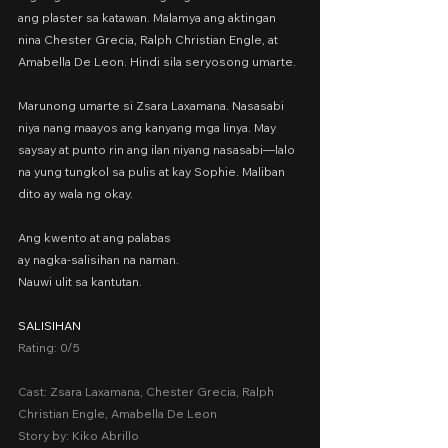
ang plaster sa katawan. Malamya ang aktingan 
nina Chester Grecia, Ralph Christian Engle, at 
Amabella De Leon. Hindi sila seryosong umarte.
Marunong umarte si Zsara Laxamana. Nasasabi 
niya nang maayos ang kanyang mga linya. May 
saysay at punto rin ang ilan niyang nasasabi—lalo 
na yung tungkol sa pulis at kay Sophie. Maliban 
dito ay wala ng okay.
Ang kwento at ang palabas
ay nagka-salisihan na naman.
Nauwi ulit sa kantutan.
SALISIHAN
Rating: 0/5
Cast: Zsara Laxamana, Chester Grecia, Ralph 
Christian Engle, Amabella De Leon
Story by: Kiko Abrillo