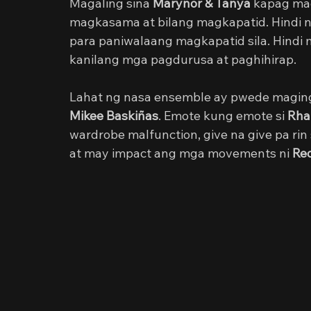
Magaling sina 
Marynor & Tanya
 kapag mag
magkasama at bilang magkapatid. Hindi 
para paniwalaang magkapatid sila. Hindi
kanilang mga pagdurusa at paghihirap.
Lahat ng nasa ensemble ay pwede maging 
Mikee Baskiñas
. Emote kung emote si 
Rha
wardrobe malfunction, give na give pa rin
at may impact ang mga movements ni 
Re