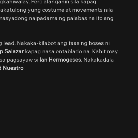
kahiwalay. Pero alanganin sila kapag 
nakatulong yung costume at movements nila 
 masyadong naipadama ng palabas na ito ang 
lead. Nakaka-kilabot ang taas ng boses ni 
p Salazar 
kapag nasa entablado na. Kahit may 
 sa pagsayaw si 
Ian Hermogeses
. Nakakadala 
d Nuestro
.