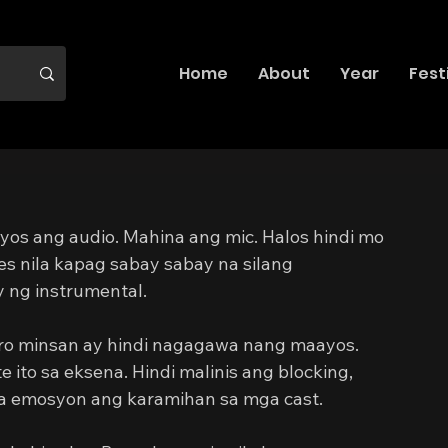
Home
About
Year
Fest
os ang audio. Mahina ang mic. Halos hindi mo 
es nila kapag sabay sabay na silang 
 ng instrumental.
ero minsan ay hindi nagagawa nang maayos. 
 ito sa eksena. Hindi malinis ang blocking, 
sa emosyon ang karamihan sa mga cast.