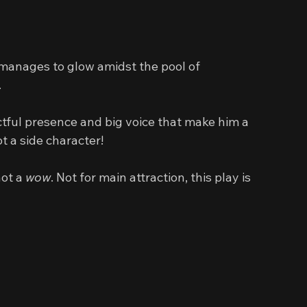
 manages to glow amidst the pool of 
.
tful presence and big voice that make him a 
t a side character!
ot a 
wow
. Not for main attraction, this play is 