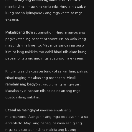
maintindihan mga kinakanta nila. Hindi rin swabe 
kung paano ipinapasok ang mga kanta sa mga 
eksena.
Makalat ang flow 
at transition. Hindi maayos ang 
pagkakatahi ng past at present. Halos wala kang 
masundan na kwento. May mga sandali na puro 
itim na lang nakikita mo dahil hindi nila alam kung 
papaano itatawid ang mga susunod na eksena.
Kinulang sa diskusyon tungkol sa kanilang paksa. 
Hindi naging malakas ang mensahe. 
Hindi 
ramdam ang bagyo 
at kaguluhang nangyayari. 
Madalas ay dinadaan nila sa daldalan ang mga 
gusto nilang sabihin.
Literal na maingay
 at nawawala-wala ang 
microphone. Alanganin ang mga posisyon nila sa 
entablado. May ilang bahagi na nasa sahig ang 
mga karakter at hindi na makita ang buong 