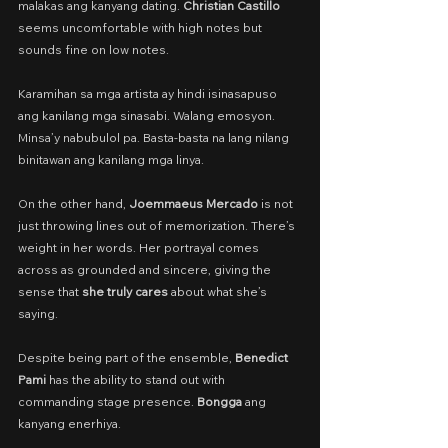
malakas ang kanyang dating. 
Christian Castillo 
seems uncomfortable with high notes but 
sounds fine on low notes.
Karamihan sa mga artista ay hindi isinasapuso 
ang kanilang mga sinasabi. Walang emosyon. 
Minsa’y nabubulol pa. Basta-basta na lang nilang 
binitawan ang kanilang mga linya.
On the other hand, 
Joemmaeus Mercado
 is not 
just throwing lines out of memorization. There’s 
weight in her words. Her portrayal comes 
across as grounded and sincere, giving the 
sense that 
she truly cares 
about what she’s 
saying.
Despite being part of the ensemble, 
Benedict 
Pami 
has the ability to stand out with 
commanding stage presence. 
Bongga
 ang 
kanyang enerhiya.