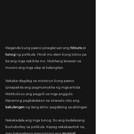
Maganda kung paano pinaglaruan ang 
hitsura
 at 
tunog
 ng pelikula. Hindi mo alam kung totoo pa 
ba ang mga nakikita mo. Mukhang larawan sa 
museo ang mga ulap at kalangitan.
Nakaka-dagdag sa misteryo kung paano 
ipinapakita ang pagmumukha ng mga artista. 
Metikuloso ang pagpili sa mga anggulo. 
Maraming pagkakataon na sinasalo nito ang 
kakulangan
 ng ilang aktor pagdating sa aktingan.
Nakakadala ang mga tunog. Ito ang kadalasang 
bumubuhay sa pelikula. Kapag nakakaantok na, 
may kakayahang manggising ang 
musical 