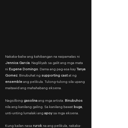
Nakaka-baliw ang kahibangan na naipamalas ni 
Jennica Garcia
. Nagliliyab sa galit ang mga mata 
ni 
Eugene Domingo
. Dama ang pag-asa kay 
Tanya 
Gomez
. Binubuhat ng 
supporting cast
 at ng 
ensemble
 ang pelikula. Tulong-tulong sila upang 
maitawid ang mahahabang eksena.
Nagsilbing 
gasolina
 ang mga artista. 
Binubuhos
nila ang kanilang galing. Sa kanilang bawat 
buga
, 
unti-unting lumalaki ang 
apoy
 sa mga eksena.
Kung kailan nasa 
rurok
 na ang pelikula, nakaka-