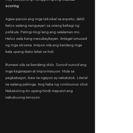
scoring
.
Agaw-pansin ang mga teknikal na aspeto, dahil 
halos walang nangyayari sa unang bahagi ng 
pelikula. Patingi-tingi lang ang nalalaman mo. 
Halos wala kang masubaybayan. Antagal umusad 
ng mga eksena. Iniipon nila ang kanilang mga 
bala upang ibato lahat sa huli.
Bumawi sila sa bandang dulo. Sunod-sunod ang 
mga kaganapan at impormasyon. Mula sa 
pagkabagot, ikaw na ngayon ay nakatutok. Literal 
na walang pahinga. Ang haba ng continuous shot. 
Nakatulong ito upang hindi maputol ang 
nabubuong tensyon.