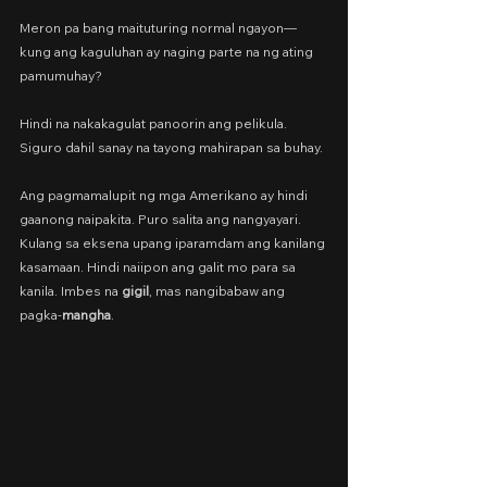
Meron pa bang maituturing normal ngayon—
kung ang kaguluhan ay naging parte na ng ating 
pamumuhay?
Hindi na nakakagulat panoorin ang pelikula.
Siguro dahil sanay na tayong mahirapan sa buhay.
Ang pagmamalupit ng mga Amerikano ay hindi 
gaanong naipakita. Puro salita ang nangyayari. 
Kulang sa eksena upang iparamdam ang kanilang 
kasamaan. Hindi naiipon ang galit mo para sa 
kanila. Imbes na 
gigil
, mas nangibabaw ang 
pagka-
mangha
.