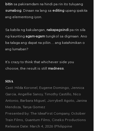
bitin
 sa pakiramdam na hindi pa rin ito tuluyang 
sumabog
. Dinaan na lang sa 
editing
 upang ipakita 
ang elementong iyon.
Sa kabila ng kakulangan, 
nakapagsindi
 pa rin sila 
ng kaunting 
agam-agam
 tungkol sa digmaan. Ano 
ba talaga ang dapat na piliin… ang katahimikan o 
ang lumaban?
It’s crazy to think that whichever side you 
choose, the result is still 
madness
.
𝐒𝐈𝐒𝐀
Cast: Hilda Koronel, Eugene Domingo, Jennica 
Garcia, Angellie Sanoy, Timothy Castillo, Nico 
Antonio, Barbara Miguel, Jorrybell Agoto, Janina 
Mendoza, Tanya Gomez
Presented by: The IdeaFirst Company, October 
Train Films, Quantum Films, Cineko Productions
Release Date: March 4, 2026 (Philippine 