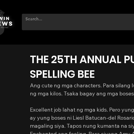
THE 25TH ANNUAL 
SPELLING BEE
Ang cute ng mga characters. Para silang
ng mga kilos. Tsaka bagay ang mga boses 
Excellent job lahat ng mga kids. Pero yu
ay yung boses ni Liesl Batucan-del Rosar
magaling siya. Tapos nung kumanta na siy
Enchanted ang feeling. Para siyang Amy 