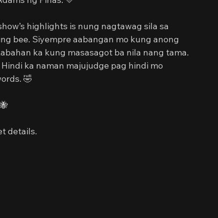
show’s highlights is nung nagtawag sila sa 
ling bee. Siyempre aabangan mo kung anong 
abahan ka kung masasagot ba nila nang tama. 
. Hindi ka naman majujudge pag hindi mo 
ords. 🤣
🐝 
et details.