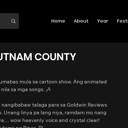
Home
About
Year
Fest
PUTNAM COUNTY
 lumabas mula sa cartoon show. Ang animated 
nila sa mga songs. 🎶 
ng nangibabaw talaga para sa Goldwin Reviews 
io. Unang linya pa lang niya, ramdam mo nang 
a… wow heavenly voice and crystal clear! 
Adams ng Pinas. 💛