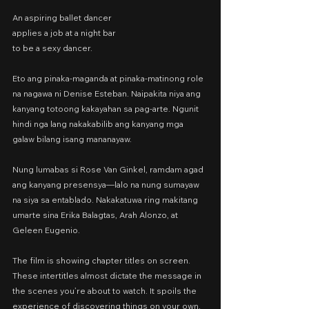
An aspiring ballet dancer
applies a job at a night bar
to be a sexy dancer.
Eto ang pinaka-maganda at pinaka-matinong role 
na nagawa ni Denise Esteban. Naipakita niya ang 
kanyang totoong kakayahan sa pag-arte. Ngunit 
hindi nga lang nakakabilib ang kanyang mga 
galaw bilang isang mananayaw.
Nung lumabas si Rose Van Ginkel, ramdam agad 
ang kanyang presensya—lalo na nung sumayaw 
na siya sa entablado. Nakakatuwa ring makitang 
umarte sina Erika Balagtas, Arah Alonzo, at 
Geleen Eugenio.
The film is showing chapter titles on screen. 
These intertitles almost dictate the message in 
the scenes you’re about to watch. It spoils the 
experience of discovering things on your own.