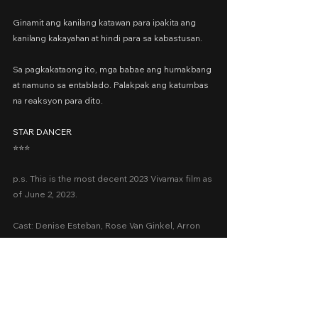
Ginamit ang kanilang katawan para ipakita ang 
kanilang kakayahan at hindi para sa kabastusan.
Sa pagkakataong ito, mga babae ang humakbang 
at namuno sa entablado. Palakpak ang katumbas 
na reaksyon para dito.
STAR DANCER
⭐️⭐⭐️
p.s. This is the most decent 2023 Vivamax film as 
of June 2, 2023.
Cast: Denise Esteban, Rose Van Ginkel, Arron 
Villaflor, Karl Aquino, Billy Villeta, PJ Rosario, 
Niño Mendoza, Jason Cometa, Sahil Khan, Erika 
Balagtas, Arah Alonzo, Geleen Eugenio
Presented by: Viva Films
Date Released: June 2, 2023 via Vivamax