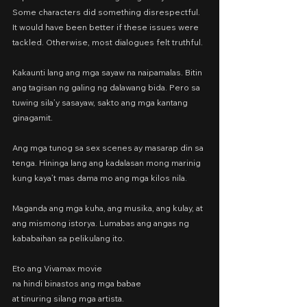
Some characters did something disrespectful. 
It would have been better if these issues were 
tackled. Otherwise, most dialogues felt truthful.
Kakaunti lang ang mga sayaw na naipamalas. Bitin 
ang tagisan ng galing ng dalawang bida. Pero sa 
tuwing sila’y sasayaw, sakto ang mga kantang 
ginagamit.
Ang mga tunog sa sex scenes ay masarap din sa 
tenga. Hininga lang ang kadalasan mong marinig 
kung kaya’t mas dama mo ang mga kilos nila.
Maganda ang mga kuha, ang musika, ang kulay, at 
ang mismong istorya. Lumabas ang angas ng 
kababaihan sa pelikulang ito.
Eto ang Vivamax movie
na hindi binastos ang mga babae
at tinuring silang mga artista.