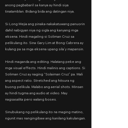
anong pagbabaril sa kanya ay hindi siya 
tinatamblan. Bidang bida ang datingan niya.
Si Long Mejia ang pinaka-nakakatuwang panuorin 
dahil nabigyan niya ng sigla ang kanyang mga 
eksena. Hindi magaling si Soliman Cruz sa 
pelikulang ito. Sina Gary Lim at Bong Cabrera ay 
kulang pa sa mga eksena upang sila’y mapansin.
Hindi maganda ang editing. Halatang peke ang 
mga visual effects. Hindi malinis ang captions. Si 
Soliman Cruz ay naging “Solaiman Cruz” pa. Mali 
ang aspect ratio. Stretched ang hitsura ng 
buong pelikula. Malabo ang aerial shots. Minsan 
ay hindi tugma ang audio at video. May 
nagsasalita pero walang boses.
Sinubukang ng pelikulang ito na maging matino, 
ngunit mas nangingibaw ang kanilang kakulangan.