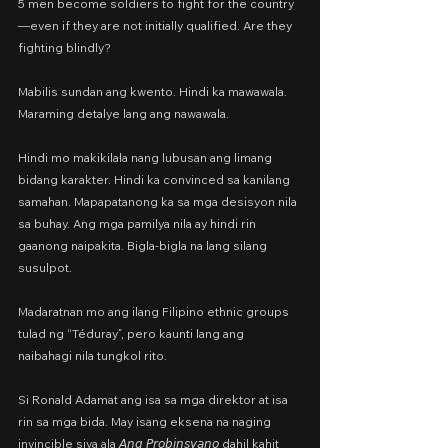
5 men become soldiers to fight for the country
—even if they are not initially qualified. Are they 
fighting blindly?
Mabilis sundan ang kwento. Hindi ka mawawala. 
Maraming detalye lang ang nawawala.
Hindi mo makikilala nang lubusan ang limang 
bidang karakter. Hindi ka convinced sa kanilang 
samahan. Mapapatanong ka sa mga desisyon nila 
sa buhay. Ang mga pamilya nila ay hindi rin 
gaanong naipakita. Bigla-bigla na lang silang 
susulpot.
Madaratnan mo ang ilang Filipino ethnic groups 
tulad ng “Téduray”, pero kaunti lang ang 
naibahagi nila tungkol rito.
Si Ronald Adamat ang isa sa mga direktor at isa 
rin sa mga bida. May isang eksena na naging 
invincible siya ala 𝘈𝘯𝘨 𝘗𝘳𝘰𝘣𝘪𝘯𝘴𝘺𝘢𝘯𝘰 dahil kahit 