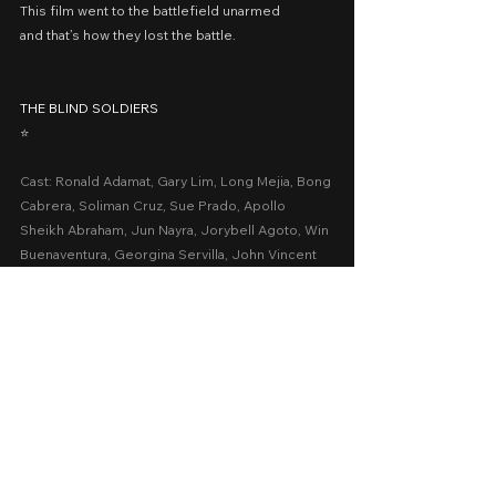
This film went to the battlefield unarmed
and that’s how they lost the battle.
THE BLIND SOLDIERS
⭐️
Cast: Ronald Adamat, Gary Lim, Long Mejia, Bong 
Cabrera, Soliman Cruz, Sue Prado, Apollo 
Sheikh Abraham, Jun Nayra, Jorybell Agoto, Win 
Buenaventura, Georgina Servilla, John Vincent 
Servilla, Jude Matthew Servilla, Jojit Lorenzo
Presented by: Empowerment Film Production
Release Date: September 15-19, 2023 at SM 
Cinemas nationwide
A Movie Review by: Goldwin Reviews
Comedy
Drama
2023