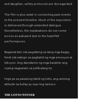
and daughter, safety protocols are disregarded.
The film is also weak in connecting past events 
to the present timeline. Much of the exposition 
is delivered through extended dialogue. 
Nonetheless, the explanations do not come 
across as awkward due to the heartfelt 
performances.
Bagamat talo sila pagdating sa ilang mga bagay, 
hindi sila nabigo sa paghatid ng mga emosyon at 
leksyon. Ang damdamin ng mga karakter ang 
siyang nagpanalo sa pelikulang ito.
Higit pa sa panalong hatid ng lotto, ang winning 
attitude sa buhay ay siya ring namuro.
𝐓𝐇𝐄 𝐋𝐎𝐓𝐓𝐎 𝐖𝐈𝐍𝐍𝐄𝐑
Cast: Albert Martinez, Sienna Stevens, and Kylie 
Padilla