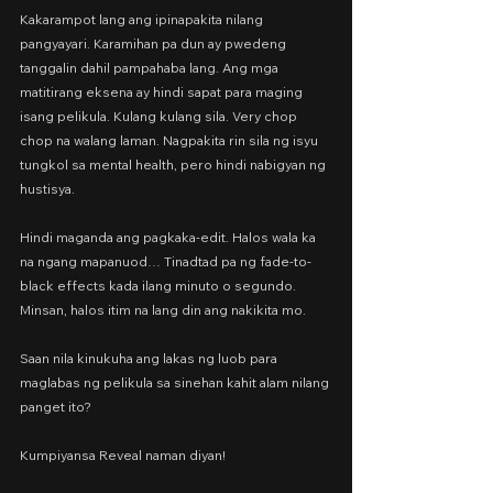
Kakarampot lang ang ipinapakita nilang 
pangyayari. Karamihan pa dun ay pwedeng 
tanggalin dahil pampahaba lang. Ang mga 
matitirang eksena ay hindi sapat para maging 
isang pelikula. Kulang kulang sila. Very chop 
chop na walang laman. Nagpakita rin sila ng isyu 
tungkol sa mental health, pero hindi nabigyan ng 
hustisya.
Hindi maganda ang pagkaka-edit. Halos wala ka 
na ngang mapanuod… Tinadtad pa ng fade-to-
black effects kada ilang minuto o segundo. 
Minsan, halos itim na lang din ang nakikita mo.
Saan nila kinukuha ang lakas ng luob para 
maglabas ng pelikula sa sinehan kahit alam nilang 
panget ito?
Kumpiyansa Reveal naman diyan!