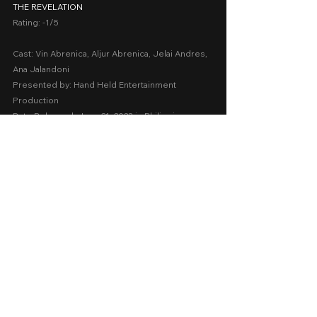
THE REVELATION
Rating: -1/5 
Cast: Vin Abrenica, Aljur Abrenica, Jelai Andres, 
Ana Jalandoni
Presented by: Hand Held Entertainment 
Production
Date Released: June 21, 2023 in Philippine 
Cinemas nationwide
A Movie Review by: Goldwin Reviews
negative scores
Thriller
2023
Cinema 2023