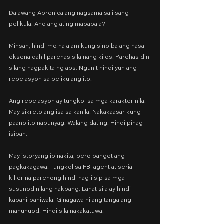
Dalawang Abrenica ang nagsama sa iisang 
pelikula. Ano ang ating mapapala?
Minsan, hindi mo na alam kung sino ba ang nasa 
eksena dahil parehas sila nang kilos. Parehas din 
silang nagpakita ng abs. Ngunit hindi yun ang 
rebelasyon sa pelikulang ito.
Ang rebelasyon ay tungkol sa mga karakter nila. 
May sikreto ang isa sa kanila. Nakakaasar kung 
paano ito nabunyag. Walang dating. Hindi pinag-
isipan.
May istoryang ipinakita, pero panget ang 
pagkakagawa. Tungkol sa FBI agent at serial 
killer na parehong hindi nag-iisip sa mga 
susunod nilang hakbang. Lahat sila ay hindi 
kapani-paniwala. Ginagawa nilang tanga ang 
manunuod. Hindi sila nakakatuwa.