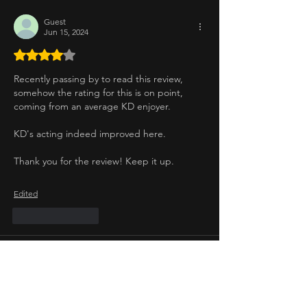
Guest
Jun 15, 2024
Rated 4 out of 5 stars.
Recently passing by to read this review, 
somehow the rating for this is on point, 
coming from an average KD enjoyer. 
KD's acting indeed improved here. 
Thank you for the review! Keep it up. 
Edited
Like
Reply
Guest
Jan 12, 2024
Rated 5 out of 5 stars.