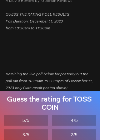
A Movie Review by: Goldwin Reviews
GUESS THE RATING POLL RESULTS
Poll Duration: December 11, 2023
from 10:30am to 11:30pm
Retaining the live poll below for posterity but the 
poll ran from 10:30am to 11:30pm of December 11, 
2023 only (with result posted above)
Guess the rating for TOSS 
COIN
5/5
4/5
3/5
2/5