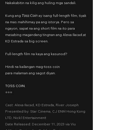
Nakakabitin na kilig ang huling mga sandali.
Kung ang 𝘛𝘰𝘴𝘴 𝘊𝘰𝘪𝘯 ay isang full-length film, tiyak 
na mas mahihimay pa ang istorya. Pero sa 
ngayon, sapat na ang short film na ito para 
masabing magandang tingnan ang Alexa Ilacad at 
KD Estrada sa big screen.
Full-length film na kaya ang kasunod?
Hindi na kailangan mag-toss coin
para malaman ang sagot diyan.
TOSS COIN
⭐️⭐️⭐️
Cast: Alexa Ilacad, KD Estrada, River Joseph
Presented by: Star Cinema, CJ ENM Hong Kong 
LTD, Nickl Entertainment
Date Released: December 11, 2023 via Viu