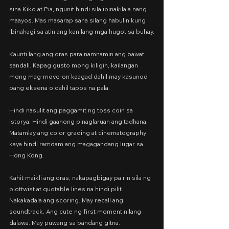
sina Kiko at Pia, ngunit hindi sila ipinakilala nang 
maayos. Mas masarap sana silang habulin kung 
ibinahagi sa atin ang kanilang mga hugot sa buhay.
Kaunti lang ang oras para namnamin ang bawat 
sandali. Kapag gusto mong kiligin, kailangan 
mong mag-move-on kaagad dahil may kasunod 
pang eksena o dahil tapos na pala.
Hindi nasulit ang paggamit ng toss coin sa 
istorya. Hindi gaanong pinaglaruan ang tadhana. 
Matamlay ang color grading at cinematography 
kaya hindi ramdam ang magagandang lugar sa 
Hong Kong.
Kahit maikli ang oras, nakapagbigay pa rin sila ng 
plottwist at quotable lines na hindi pilit. 
Nakakadala ang scoring. May recall ang 
soundtrack. Ang cute ng first moment nilang 
dalawa. May puwang sa bandang gitna. 