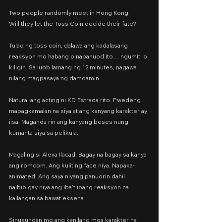
Two people randomly meet in Hong Kong.
Will they let the Toss Coin decide their fate?
Tulad ng toss coin, dalawa ang kadalasang 
reaksyon mo habang pinapanuod ito… ngumiti o 
kiligin. Sa luob lamang ng 12 minutes, nagawa 
nilang magpasaya ng damdamin.
Natural ang acting ni KD Estrada rito. Pwedeng 
mapagkamalan na siya at ang kanyang karakter ay 
iisa. Maganda rin ang kanyang boses nung 
kumanta siya sa pelikula.
Magaling si Alexa Ilacad. Bagay na bagay sa kanya 
ang romcom. Ang kulit ng face niya. Napaka-
animated. Ang saya niyang panuorin dahil 
naibibigay niya ang iba’t ibang reaksyon na 
kailangan sa bawat eksena.
Sinusundan mo ang kanilang mga karakter na 