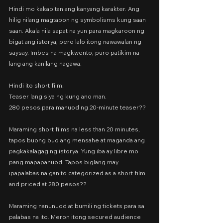
Hindi mo kakapitan ang kanyang karakter. Ang 
hilig nilang magtapon ng symbolisms kung saan 
saan. Akala nila sapat na yun para magkaroon ng 
bigat ang istorya, pero lalo itong nawawalan ng 
saysay. Imbes na magkwento, puro patikim na 
lang ang kanilang nagawa.
Hindi ito short film.
Teaser lang siya ng kung ano man.
280 pesos para manuod ng 20-minute teaser??
Maraming short films na less than 20 minutes, 
tapos buong buo ang mensahe at maganda ang 
pagkakalagag ng istorya. Yung iba ay libre mo 
pang mapapanuod. Tapos biglang may 
ipapalabas na ganito categorized as a short film 
and priced at 280 pesos??
Maraming nanunuod at bumili ng tickets para sa 
palabas na ito. Meron itong secured audience 