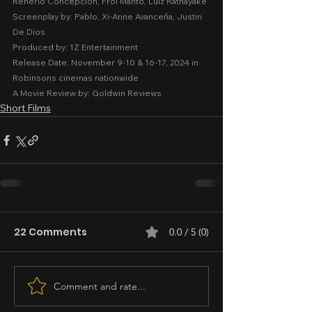
Renerio Concepcion, Froi Manto, Luiz Ratnayake
Screenplay by: Pablo, Xi-Anne Avanceña, Justin 
De Dios
Produced by: 1Z Entertainment
Release Date: November 9-10 & 16-17, 2024 in 
Robinsons cinemas nationwide
A Movie Review by: Goldwin Reviews
Short Films
22 Comments
0.0 / 5 (0)
Comment and rate...