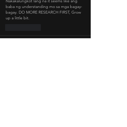
Nakakalungkot lang na it seems like ang 
baba ng understanding mo sa mga bagay-
bagay. DO MORE RESEARCH FIRST, Grow 
up a little bit.
Like
Reply
Joe
Nov 14, 2024
Rated 5 out of 5 stars.
Its a fund raising event. It’s a short film so 
yeah 20 minutes would be justified for its 
length. You raise an expectation too high 
for a producer that never released a movie. 
Why would you even go 💀
Like
Reply
Guest
Nov 14, 2024