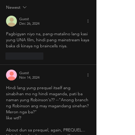
Newest
Guest
Dec 26, 2024
Pagbigyan niyo na, pang-matalino lang kasi 
yung UNA film, hindi pang mainstream kaya 
baka di kinaya ng braincells niya. 
Like
Reply
Guest
Nov 14, 2024
Hindi lang yung prequel itself ang 
sinabihan mo ng hindi maganda, pati ba 
naman yung Robinson's?? --"Anong branch 
ng Robinson ang may magandang sinehan? 
Meron nga ba?"
like wtf? 
About dun sa prequel, again, PREQUEL...