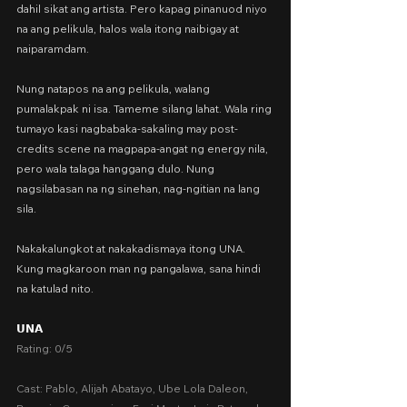
dahil sikat ang artista. Pero kapag pinanuod niyo 
na ang pelikula, halos wala itong naibigay at 
naiparamdam.
Nung natapos na ang pelikula, walang 
pumalakpak ni isa. Tameme silang lahat. Wala ring 
tumayo kasi nagbabaka-sakaling may post-
credits scene na magpapa-angat ng energy nila, 
pero wala talaga hanggang dulo. Nung 
nagsilabasan na ng sinehan, nag-ngitian na lang 
sila.
Nakakalungkot at nakakadismaya itong UNA. 
Kung magkaroon man ng pangalawa, sana hindi 
na katulad nito.
𝗨𝗡𝗔
Rating: 0/5
Cast: Pablo, Alijah Abatayo, Ube Lola Daleon, 