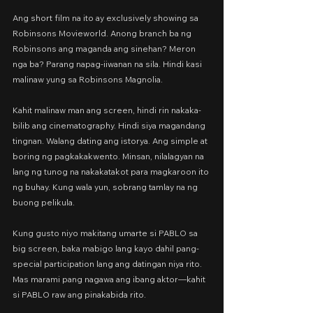
Ang short film na ito ay exclusively showing sa 
Robinsons Movieworld. Anong branch ba ng 
Robinsons ang maganda ang sinehan? Meron 
nga ba? Parang napag-iiwanan na sila. Hindi kasi 
malinaw yung sa Robinsons Magnolia.
Kahit malinaw man ang screen, hindi rin nakaka-
bilib ang cinematography. Hindi siya magandang 
tingnan. Walang dating ang istorya. Ang simple at 
boring ng pagkakakwento. Minsan, nilalagyan na 
lang ng tunog na nakakatakot para magkaroon ito 
ng buhay. Kung wala yun, sobrang tamlay na ng 
buong pelikula.
Kung gusto niyo makitang umarte si PABLO sa 
big screen, baka mabigo lang kayo dahil pang-
special participation lang ang datingan niya rito. 
Mas marami pang nagawa ang ibang aktor—kahit 
si PABLO raw ang pinakabida rito.