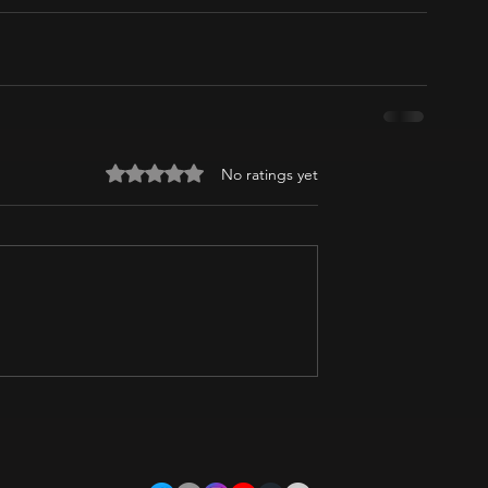
Rated 0 out of 5 stars.
No ratings yet