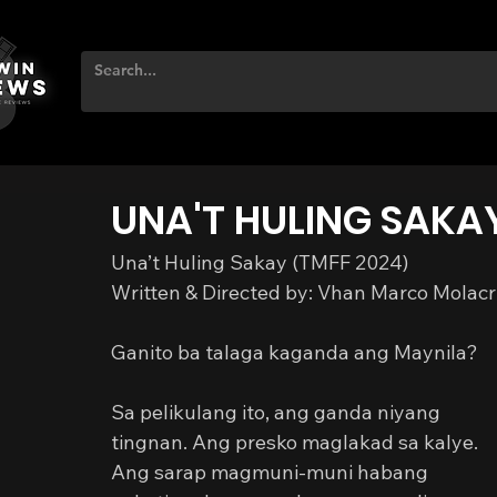
UNA'T HULING SAKA
Una’t Huling Sakay (TMFF 2024)
Written & Directed by: Vhan Marco Molac
Ganito ba talaga kaganda ang Maynila?
Sa pelikulang ito, ang ganda niyang 
tingnan. Ang presko maglakad sa kalye. 
Ang sarap magmuni-muni habang 