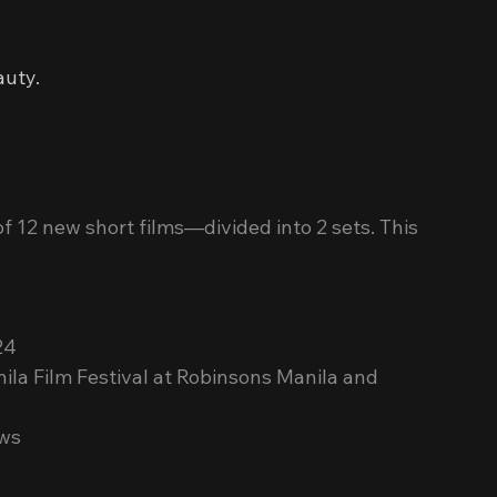
auty.
of 12 new short films—divided into 2 sets. This 
24
ila Film Festival at Robinsons Manila and 
ews