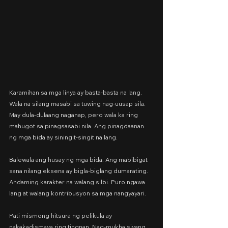
Karamihan sa mga linya ay basta-basta na lang. 
Wala na silang masabi sa tuwing nag-uusap sila. 
May dula-dulaang naganap, pero wala ka ring 
mahugot sa pinagsasabi nila. Ang pinagdaanan 
ng mga bida ay siningit-singit na lang.
Balewala ang husay ng mga bida. Ang mabibigat 
sana nilang eksena ay bigla-biglang dumarating. 
Andaming karakter na walang silbi. Puro ngawa 
lang at walang kontribusyon sa mga nangyayari.
Pati mismong hitsura ng pelikula ay 
nakakadismaya ring tingnan. Nag-mukha siyang 