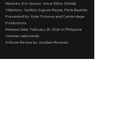
Martinez, Eric Quizon, Vince Rillon, Erlinda 
Villalobos, Carlitos Sigiuon-Reyna, Perla Bautista
Presented by: Solar Pictures and Centerstage 
Productions
Release Date: February 25, 2026 in Philippine 
cinemas nationwide
A Movie Review by: Goldwin Reviews