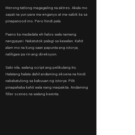
Merong tatlong magagaling na aktres. Akala mo 
sapat na yun para ma-enganyo at ma-sabik ka sa 
pinapanood mo. Pero hindi pala.
Paano ka madadala eh halos wala namang 
nangyayari. Nakatutok palagi sa kawalan. Kahit 
alam mo na kung saan papunta ang istorya, 
naliligaw pa rin ang direksyon.
Sabi nila, walang script ang pelikulang ito. 
Halatang halata dahil andaming eksena na hindi 
nakakatulong sa kabuuan ng istorya. Pilit 
pinapahaba kahit wala nang maipakita. Andaming 
filler scenes na walang kwenta.