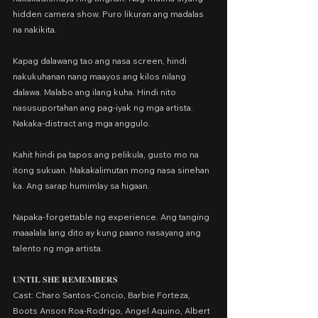
hidden camera show. Puro likuran ang madalas 
na nakikita.
Kapag dalawang tao ang nasa screen, hindi 
nakukuhanan nang maayos ang kilos nilang 
dalawa. Malabo ang ilang kuha. Hindi nito 
nasusuportahan ang pag-iyak ng mga artista. 
Nakaka-distract ang mga anggulo.
Kahit hindi pa tapos ang pelikula, gusto mo na 
itong sukuan. Makakalimutan mong nasa sinehan 
ka. Ang sarap humimlay sa higaan.
Napaka-forgettable ng experience. Ang tanging 
maaalala lang dito ay kung paano nasayang ang 
talento ng mga artista.
𝐔𝐍𝐓𝐈𝐋 𝐒𝐇𝐄 𝐑𝐄𝐌𝐄𝐌𝐁𝐄𝐑𝐒
Cast: Charo Santos-Concio, Barbie Forteza, 
Boots Anson Roa-Rodrigo, Angel Aquino, Albert 